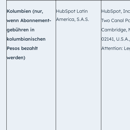
Kolumbien
(nur,
HubSpot Latin
HubSpot, Inc
America, S.A.S.
wenn Abonnement-
Two Canal Pa
gebühren in
Cambridge,
kolumbianischen
02141, U.S.A.
Pesos bezahlt
Attention: Le
werden)