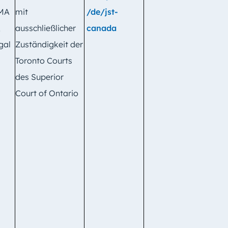
 MA
mit
/de/jst-
,
ausschließlicher
canada
gal
Zuständigkeit der
Toronto Courts
des Superior
Court of Ontario