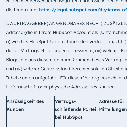
zu den hier verwendeten Begriffen finden Sie in den al
die Ihnen unter
https://legal.hubspot.com/de/terms-of
1. AUFTRAGGEBER; ANWENDBARES RECHT; ZUSÄTZLIC
Adresse (die in Ihrem HubSpot-Account als „Unternehm
(i) welches HubSpot-Unternehmen den Vertrag eingeht; (i
dieses Vertrags Mitteilungen adressieren; (iii) welches Rec
Klage, die aus diesem oder im Rahmen dieses Vertrags 
und (iv) welcher Gerichtsstand bei einer solchen Streitigke
Tabelle unten aufgeführt. Für diesen Vertrag bezeichnet 
Lieferanschrift oder physische Adresse des Kunden.
Ansässigkeit des
Vertrags-
Adresse für
Kunden
schließende Partei
Mitteilungen
bei HubSpot