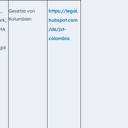
.,
Gesetze von
https://legal.
Kolumbien
rk,
hubspot.com
 MA
/de/jst-
,
colombia
gal