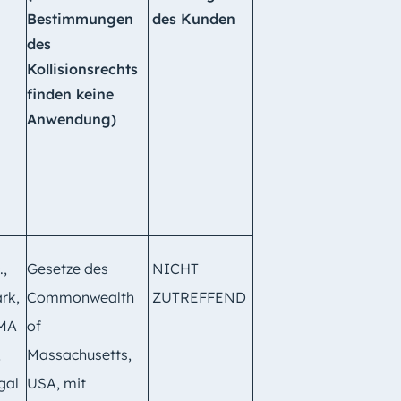
Bestimmungen
des Kunden
des
Kollisionsrechts
finden keine
Anwendung)
.,
Gesetze des
NICHT
rk,
Commonwealth
ZUTREFFEND
 MA
of
,
Massachusetts,
gal
USA, mit