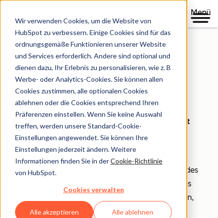
Menü
Wir verwenden Cookies, um die Website von
Sicherheit,
HubSpot zu verbessern. Einige Cookies sind für das
ordnungsgemäße Funktionieren unserer Website
Datenschutzund
und Services erforderlich. Andere sind optional und
dienen dazu, Ihr Erlebnis zu personalisieren, wie z. B
Kontroll-
Werbe- oder Analytics-Cookies. Sie können allen
mechanismen
Cookies zustimmen, alle optionalen Cookies
ablehnen oder die Cookies entsprechend Ihren
Präferenzen einstellen. Wenn Sie keine Auswahl
Ihr Unternehmen basiert auf Vertrauen, deshalb ist
treffen, werden unsere Standard-Cookie-
HubSpot auch die richtige Wahl für Sie.
Einstellungen angewendet. Sie können Ihre
Einstellungen jederzeit ändern. Weitere
HubSpot betrachtet die Bereiche Datensicherheit, -
Informationen finden Sie in der
Cookie-Richtlinie
schutz und -kontrolle ganzheitlich. Deshalb bietet jedes
von HubSpot.
unserer Produkte sowohl Tools, mit denen Ihre Teams
Cookies verwalten
mühelos Compliance-Anforderungen erfüllen können,
als auch eine Sicherheitsinfrastruktur, die Ihre Daten
Alle akzeptieren
Alle ablehnen