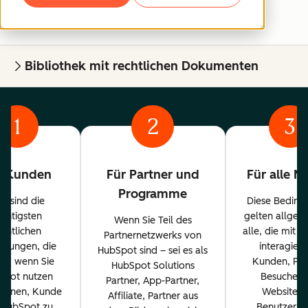
Bibliothek mit rechtlichen Dokumenten
1
2
3
r Kunden
Für Partner und
Für alle N
Programme
es sind die
Diese Beding
ichtigsten
gelten allgem
Wenn Sie Teil des
echtlichen
alle, die mit 
Partnernetzwerks von
ngungen, die
interagiere
HubSpot sind – sei es als
en, wenn Sie
Kunden, Par
HubSpot Solutions
Spot nutzen
Besucher 
Partner, App-Partner,
planen, Kunde
Website u
Affiliate, Partner aus
 HubSpot zu
Benutzer. 