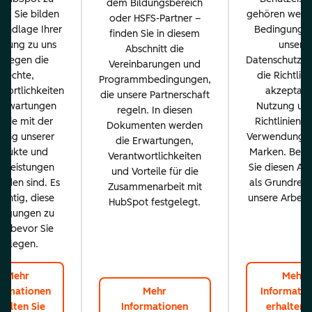
dem Bildungsbereich
n. Sie bilden
gehören wesen
oder HSFS-Partner –
rundlage Ihrer
Bedingungen
finden Sie in diesem
ehung zu uns
unsere
Abschnitt die
d legen die
Datenschutzrich
Vereinbarungen und
Rechte,
die Richtlini
Programmbedingungen,
wortlichkeiten
akzeptabl
die unsere Partnerschaft
Erwartungen
Nutzung und
regeln. In diesen
, die mit der
Richtlinien f
Dokumenten werden
ung unserer
Verwendung u
die Erwartungen,
odukte und
Marken. Betr
Verantwortlichkeiten
stleistungen
Sie diesen Abs
und Vorteile für die
nden sind. Es
als Grundrege
Zusammenarbeit mit
wichtig, diese
unsere Arbeits
HubSpot festgelegt.
ingungen zu
n, bevor Sie
loslegen.
Mehr
Mehr
ormationen
Mehr
Informatio
halten Sie
Informationen
erhalten 