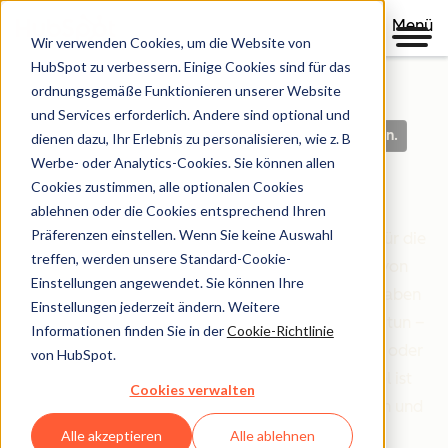
Menü
Wir verwenden Cookies, um die Website von
HubSpot zu verbessern. Einige Cookies sind für das
ordnungsgemäße Funktionieren unserer Website
und Services erforderlich. Andere sind optional und
Klare Richtlinien. Auf der Grundlage von Vertrauen.
dienen dazu, Ihr Erlebnis zu personalisieren, wie z. B
Werbe- oder Analytics-Cookies. Sie können allen
Legal Center
Cookies zustimmen, alle optionalen Cookies
ablehnen oder die Cookies entsprechend Ihren
Präferenzen einstellen. Wenn Sie keine Auswahl
Das Legal Center ist Ihre umfassende Ressource für die
treffen, werden unsere Standard-Cookie-
Bedingungen, Richtlinien und Vereinbarungen von
Einstellungen angewendet. Sie können Ihre
HubSpot, die Ihre Beziehung zu uns regeln. Wir haben
Einstellungen jederzeit ändern. Weitere
alles danach organisiert, wer Sie sind und was Sie tun –
Informationen finden Sie in der
Cookie-Richtlinie
egal ob Sie Kundin oder Kunde sind, Partner sind oder
von HubSpot.
einfach nur unsere Website erkunden. Unser Ziel ist
Cookies verwalten
einfach: Rechtliche Informationen klar, zugänglich und
leicht verständlich zu machen.
Alle akzeptieren
Alle ablehnen