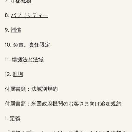
7.
守秘義務
8.
パブリシティー
9.
補償
10.
免責、責任限定
11.
準拠法と法域
12.
雑則
付属書類：法域別規約
付属書類：米国政府機関のお客さま向け追加規約
1. 定義