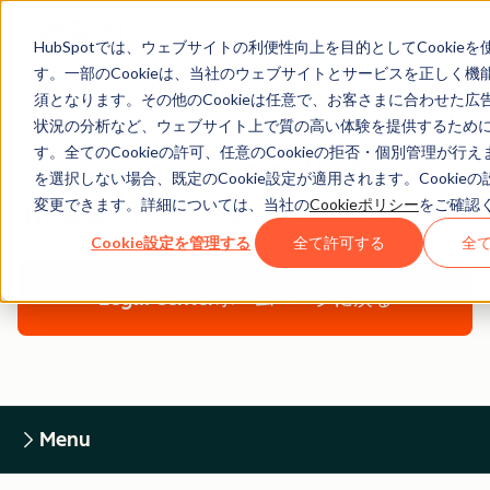
HubSpotでは、ウェブサイトの利便性向上を目的としてCookie
す。一部のCookieは、当社のウェブサイトとサービスを正しく機
須となります。その他のCookieは任意で、お客さまに合わせた広
状況の分析など、ウェブサイト上で質の高い体験を提供するため
Legal Center
す。全てのCookieの許可、任意のCookieの拒否・個別管理が行
を選択しない場合、既定のCookie設定が適用されます。Cookie
変更できます。詳細については、当社の
Cookieポリシー
をご確認
HUBSPOTお客さまサービス利用規約
Cookie設定を管理する
全て許可する
全
Legal Centerホームページに戻る
Menu