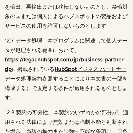
を輸出、再輸出または移転しないものとし、禁輸対
象の国または個人によるハブスポットの製品および
サービスの使用を許可しないものとします。
12.7 データ処理。
本プログラムに関連して個人デー
タが処理される範囲において、
https://legal.hubspot.com/jp/business-partner-
dp
に掲載されている
HubSpotビジネス パートナー
データ処理契約
参照することにより本文書の一部を
構成する）で規定する条件が適用されるものとしま
す。
12.8 契約の可分性。
本契約のいずれかの部分が、適
用される法律により無効または強制不能と判断され
た場合、当該の無効または強制不能な条項は、原条