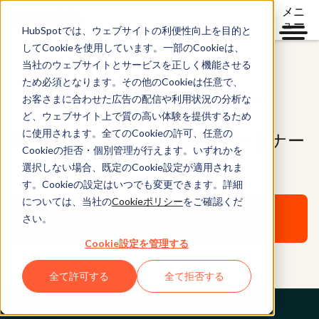
メニ
ュー
HubSpotでは、ウェブサイトの利便性向上を目的と
してCookieを使用しています。一部のCookieは、
当社のウェブサイトとサービスを正しく機能させる
ため必須となります。その他のCookieは任意で、
リーガルセンター
お客さまに合わせた広告の配信や利用状況の分析な
ど、ウェブサイト上で質の高い体験を提供するため
に使用されます。全てのCookieの許可、任意の
HUBSPOT FOR STARTUPSパートナー
Cookieの拒否・個別管理が行えます。いずれかを
契約
選択しない場合、既定のCookie設定が適用されま
す。Cookieの設定はいつでも変更できます。詳細
については、当社の
Cookieポリシー
をご確認くだ
リーガルセンターのホームページに戻る
さい。
Cookie設定を管理する
全て許可する
全て拒否する
Menu