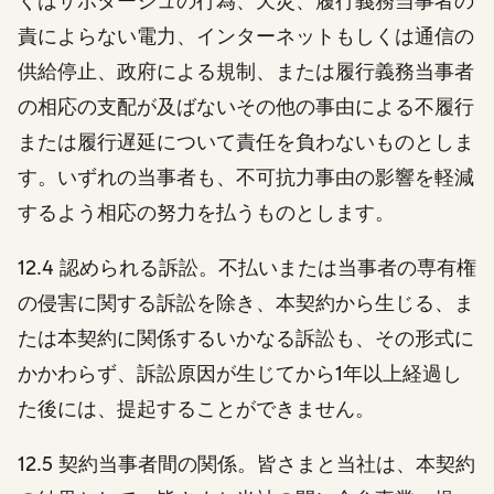
くはサボタージュの行為、天災、履行義務当事者の
責によらない電力、インターネットもしくは通信の
供給停止、政府による規制、または履行義務当事者
の相応の支配が及ばないその他の事由による不履行
または履行遅延について責任を負わないものとしま
す。いずれの当事者も、不可抗力事由の影響を軽減
するよう相応の努力を払うものとします。
12.4 認められる訴訟。不払いまたは当事者の専有権
の侵害に関する訴訟を除き、本契約から生じる、ま
たは本契約に関係するいかなる訴訟も、その形式に
かかわらず、訴訟原因が生じてから1年以上経過し
た後には、提起することができません。
12.5 契約当事者間の関係。
皆さまと当社は、本契約