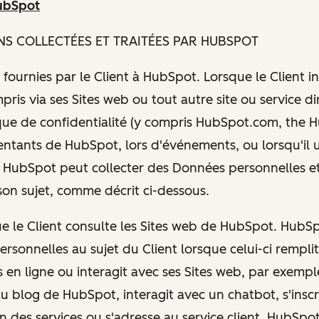
ubSpot
NS COLLECTÉES ET TRAITÉES PAR HUBSPOT
 fournies par le Client à HubSpot. Lorsque le Client i
ris via ses Sites web ou tout autre site ou service di
que de confidentialité (y compris HubSpot.com, the Hus
entants de HubSpot, lors d'événements, ou lorsqu'il ut
HubSpot peut collecter des Données personnelles et
son sujet, comme décrit ci-dessous.
que le Client consulte les Sites web de HubSpot. HubS
rsonnelles au sujet du Client lorsque celui-ci rempli
 en ligne ou interagit avec ses Sites web, par exemple
u blog de HubSpot, interagit avec un chatbot, s'inscr
un des services ou s'adresse au service client. HubSpot