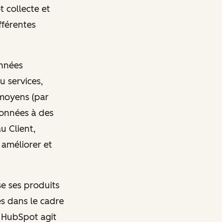
 collecte et
fférentes
onnées
u services,
 moyens (par
données à des
u Client,
 améliorer et
se ses produits
es dans le cadre
, HubSpot agit