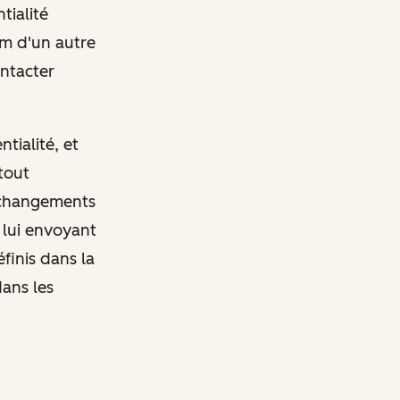
tialité
m d'un autre
ontacter
tialité, et
tout
s changements
 lui envoyant
finis dans la
dans les