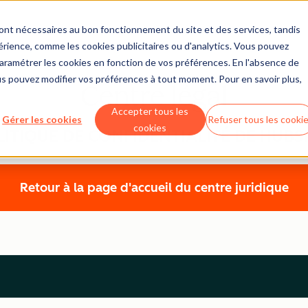
sont nécessaires au bon fonctionnement du site et des services, tandis
érience, comme les cookies publicitaires ou d'analytics. Vous pouvez
 paramétrer les cookies en fonction de vos préférences. En l'absence de
us pouvez modifier vos préférences à tout moment. Pour en savoir plus,
Centre légal
Accepter tous les
Gérer les cookies
Refuser tous les cooki
cookies
LITIQUE DE CONFIDENTIALITÉ DE HUBS
Retour à la page d'accueil du centre juridique