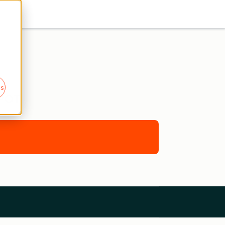
es
POT