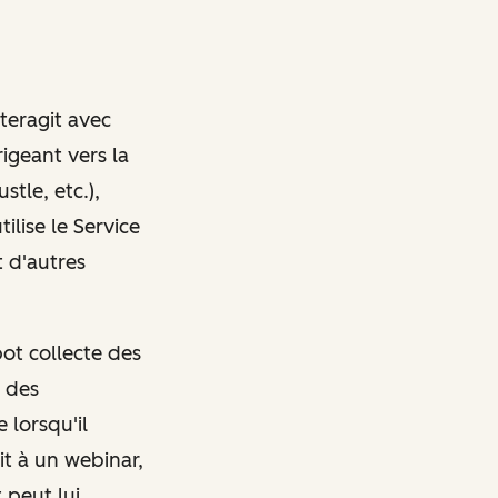
nteragit avec
rigeant vers la
tle, etc.),
ilise le Service
 d'autres
pot collecte des
t des
 lorsqu'il
it à un webinar,
 peut lui