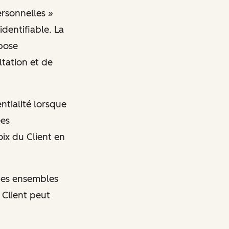
ersonnelles »
identifiable. La
spose
tation et de
ntialité lorsque
ées
oix du Client en
 des ensembles
 Client peut