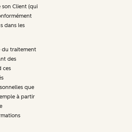
 son Client (qui
conformément
s dans les
e du traitement
ant des
d ces
és
rsonnelles que
emple à partir
e
ormations