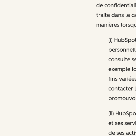
de confidential
traite dans le 
manières lorsqu
(i) HubSpo
personnelle
consulte s
exemple lo
fins variée
contacter 
promouvoir
(ii) HubSpo
et ses ser
de ses act