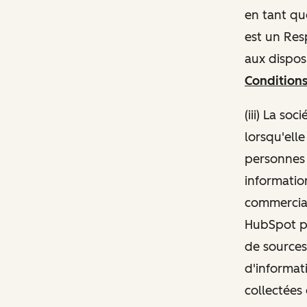
en tant qu
est un Re
aux disposi
Conditions
(iii) La s
lorsqu'ell
personnes 
information
commercial
HubSpot pe
de sources
d'informat
collectées