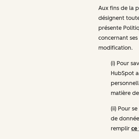
Aux fins de la 
désignent toutes
présente Politiq
concernant ses 
modification.
(i) Pour s
HubSpot a
personnelle
matière de 
(ii) Pour 
de données
remplir
ce