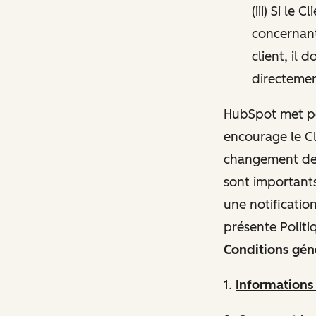
(iii) Si le
concernant
client, il 
directeme
HubSpot met pon
encourage le Cl
changement de p
sont importants
une notificatio
présente Politi
Conditions géné
1.
Information