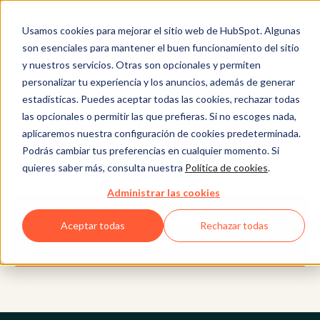
Usamos cookies para mejorar el sitio web de HubSpot. Algunas
son esenciales para mantener el buen funcionamiento del sitio
y nuestros servicios. Otras son opcionales y permiten
personalizar tu experiencia y los anuncios, además de generar
Centro legal
estadísticas. Puedes aceptar todas las cookies, rechazar todas
las opcionales o permitir las que prefieras. Si no escoges nada,
aplicaremos nuestra configuración de cookies predeterminada.
POLÍTICA DE PRIVACIDAD DE
Podrás cambiar tus preferencias en cualquier momento. Si
HUBSPOT
quieres saber más, consulta nuestra
Política de cookies
.
Administrar las cookies
Volver a la página principal del centro
Aceptar todas
Rechazar todas
legal