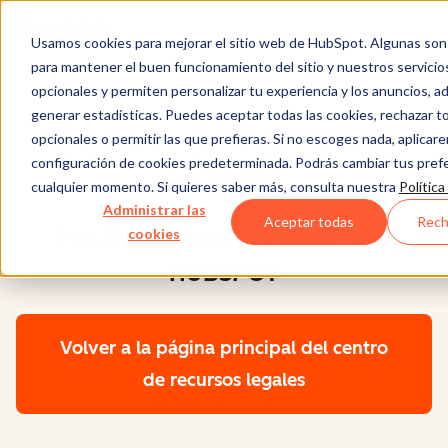
Usamos cookies para mejorar el sitio web de HubSpot. Algunas son
para mantener el buen funcionamiento del sitio y nuestros servicio
opcionales y permiten personalizar tu experiencia y los anuncios, 
generar estadísticas. Puedes aceptar todas las cookies, rechazar t
Centro de recursos
opcionales o permitir las que prefieras. Si no escoges nada, aplica
configuración de cookies predeterminada. Podrás cambiar tus pref
legales
cualquier momento. Si quieres saber más, consulta nuestra
Política
Administrar las
Aceptar todas
Rech
POLÍTICA SOBRE COOKIES DE
cookies
HUBSPOT
Volver a la página principal del centro
de recursos legales