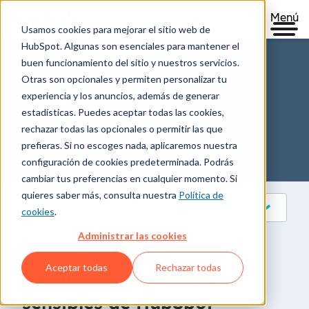
Menú
Usamos cookies para mejorar el sitio web de
HubSpot. Algunas son esenciales para mantener el
buen funcionamiento del sitio y nuestros servicios.
Otras son opcionales y permiten personalizar tu
Legal Stuff
experiencia y los anuncios, además de generar
estadísticas. Puedes aceptar todas las cookies,
Talk legal to me
rechazar todas las opcionales o permitir las que
prefieras. Si no escoges nada, aplicaremos nuestra
configuración de cookies predeterminada. Podrás
cambiar tus preferencias en cualquier momento. Si
quieres saber más, consulta nuestra
Política de
Legal
cookies
.
Administrar las cookies
Aceptar todas
Rechazar todas
Términos sobre los datos
sensibles de HubSpot