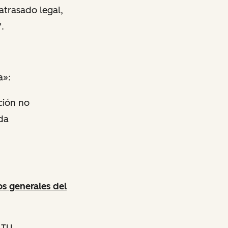
 atrasado legal,
.
a»:
ción no
da
s generales del
 TU