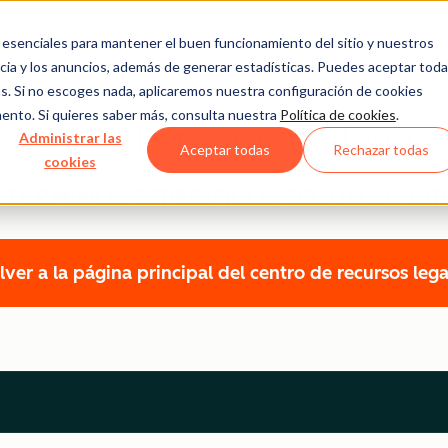
esenciales para mantener el buen funcionamiento del sitio y nuestros
ncia y los anuncios, además de generar estadísticas. Puedes aceptar tod
ras. Si no escoges nada, aplicaremos nuestra configuración de cookies
ento. Si quieres saber más, consulta nuestra
Política de cookies
.
Centro de recursos legale
Administrar las
Aceptar todas
Rechazar todas
cookies
- TÉRMINOS ESPECÍFICOS SEGÚN LA JUR
lver a la página principal del centro de recursos lega