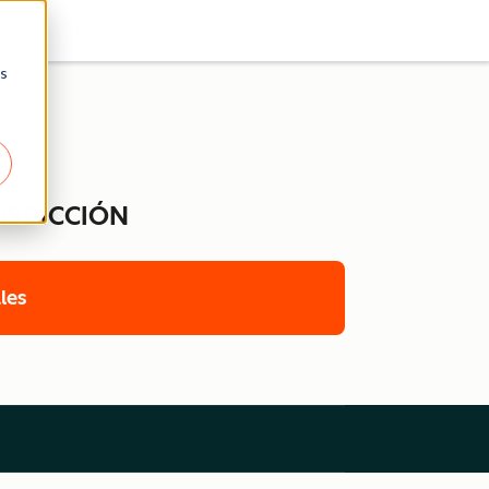
as
s
ISDICCIÓN
les