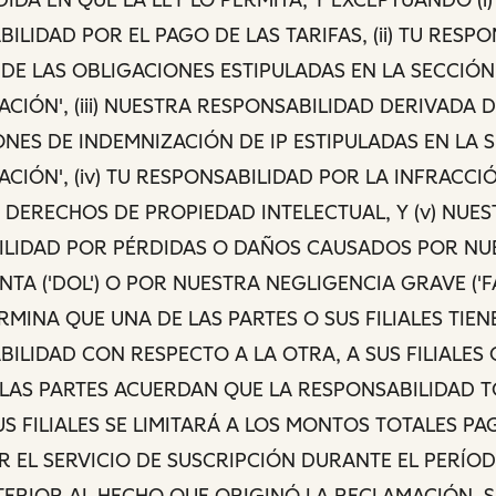
ILIDAD POR EL PAGO DE LAS TARIFAS, (ii) TU RESP
DE LAS OBLIGACIONES ESTIPULADAS EN LA SECCIÓN
ACIÓN', (iii) NUESTRA RESPONSABILIDAD DERIVADA 
NES DE INDEMNIZACIÓN DE IP ESTIPULADAS EN LA 
ACIÓN', (iv) TU RESPONSABILIDAD POR LA INFRACCI
DERECHOS DE PROPIEDAD INTELECTUAL, Y (v) NUE
ILIDAD POR PÉRDIDAS O DAÑOS CAUSADOS POR NU
TA ('DOL') O POR NUESTRA NEGLIGENCIA GRAVE ('F
ERMINA QUE UNA DE LAS PARTES O SUS FILIALES TIE
ILIDAD CON RESPECTO A LA OTRA, A SUS FILIALES 
 LAS PARTES ACUERDAN QUE LA RESPONSABILIDAD T
US FILIALES SE LIMITARÁ A LOS MONTOS TOTALES P
 EL SERVICIO DE SUSCRIPCIÓN DURANTE EL PERÍO
TERIOR AL HECHO QUE ORIGINÓ LA RECLAMACIÓN. 