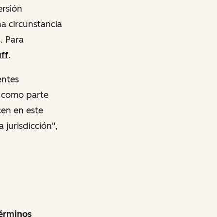
ersión
a circunstancia
. Para
ff
.
entes
n como parte
cen en este
 jurisdicción",
érminos