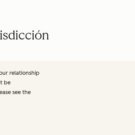
risdicción
ur relationship
ot be
lease see the