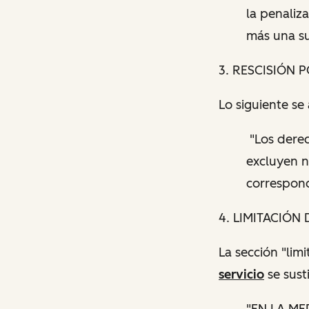
la penaliza
más una su
3. RESCISIÓN 
Lo siguiente se
"Los derec
excluyen n
correspond
4. LIMITACIÓN
La sección "lim
servicio
se sust
"EN LA ME