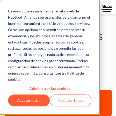
Menú
Usamos cookies para mejorar el sitio web de
HubSpot. Algunas son esenciales para mantener el
buen funcionamiento del sitio y nuestros servicios.
Otras son opcionales y permiten personalizar tu
Centro de recursos
experiencia y los anuncios, además de generar
estadísticas. Puedes aceptar todas las cookies,
legales
rechazar todas las opcionales o permitir las que
prefieras. Si no escoges nada, aplicaremos nuestra
MARKETING HUB ANTERIOR
configuración de cookies predeterminada. Podrás
cambiar tus preferencias en cualquier momento. Si
(MODELO DE PRECIOS DE
quieres saber más, consulta nuestra
Política de
CONTACTOS ANTERIOR)
cookies
.
Administrar las cookies
Volver a la página principal del centro
Aceptar todas
Rechazar todas
de recursos legales