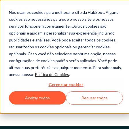
Nós usamos cookies para melhorar o site da HubSpot. Alguns
cookies são necessários para que o nosso site e os nossos
serviços funcionem corretamente. Outros cookies são
opcionais e ajudam a personalizar sua experiência, incluindo
Central Jurídica
publicidades e análises. Você pode aceitar todos os cookies,
recusar todos os cookies opcionais ou gerenciar cookies
opcionais. Caso você não selecione nenhuma opção, nossas
POLÍTICA DE PRIVACIDADE DA
configurações de cookies padrão serão aplicadas. Você pode
HUBSPOT
alterar suas preferências a qualquer momento. Para saber mais,
acesse nossa
Política de Cookies
.
Gerenciar cookies
Retornar à Página Inicial da Central
Jurídica
Aceitar todos
Recusar todos