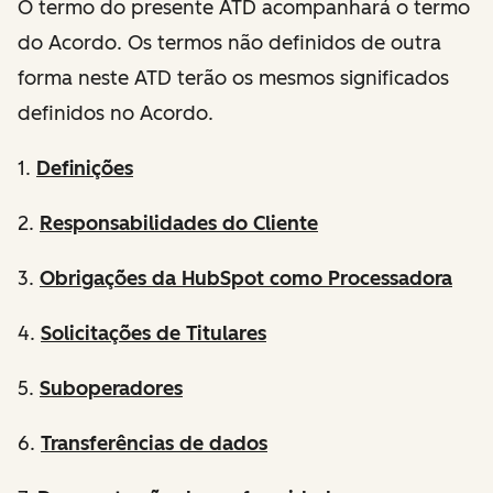
O termo do presente ATD acompanhará o termo
do Acordo. Os termos não definidos de outra
forma neste ATD terão os mesmos significados
definidos no Acordo.
1.
Definições
2.
Responsabilidades do Cliente
3.
Obrigações da HubSpot como Processadora
4.
Solicitações de Titulares
5.
Suboperadores
6.
Transferências de dados