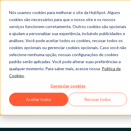
Nós usamos cookies para melhorar o site da HubSpot. Alguns
cookies são necessários para que o nosso site e os nossos
serviços funcionem corretamente. Outros cookies são opcionais
e ajudam a personalizar sua experiência, incluindo publicidades e
Central Jurídica
análises. Você pode aceitar todos os cookies, recusar todos os
cookies opcionais ou gerenciar cookies opcionais. Caso você não
selecione nenhuma opção, nossas configurações de cookies
ACORDO DE TRATAMENTO DE
padrão serão aplicadas. Você pode alterar suas preferências a
DADOS DA HUBSPOT
qualquer momento. Para saber mais, acesse nossa
Política de
Cookies
.
Gerenciar cookies
Retornar à Página Inicial da Central
Jurídica
Aceitar todos
Recusar todos