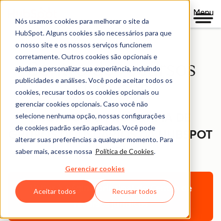
Menu
Nós usamos cookies para melhorar o site da
HubSpot. Alguns cookies são necessários para que
o nosso site e os nossos serviços funcionem
corretamente. Outros cookies são opcionais e
Centro de recursos
ajudam a personalizar sua experiência, incluindo
publicidades e análises. Você pode aceitar todos os
jurídicos
cookies, recusar todos os cookies opcionais ou
gerenciar cookies opcionais. Caso você não
ACORDO DO PROGRAMA DE
selecione nenhuma opção, nossas configurações
de cookies padrão serão aplicadas. Você pode
GRUPOS DE USUÁRIOS DA HUBSPOT
alterar suas preferências a qualquer momento. Para
(HUB)
saber mais, acesse nossa
Política de Cookies
.
Gerenciar cookies
Voltar à página principal do Centro de
Aceitar todos
Recusar todos
recursos jurídicos