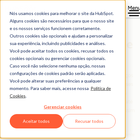
Men
Nós usamos cookies para melhorar o site da HubSpot.
Alguns cookies são necessários para que o nosso site
e os nossos serviços funcionem corretamente.
Outros cookies são opcionais e ajudam a personalizar
Catálogo de Produtos e
sua experiência, incluindo publicidades e análises.
Você pode aceitar todos os cookies, recusar todos os
Serviços da HubSpot
cookies opcionais ou gerenciar cookies opcionais.
Caso você não selecione nenhuma opção, nossas
configurações de cookies padrão serão aplicadas.
Quer saber mais detalhes sobre os produtos e serviços
Você pode alterar suas preferências a qualquer
que a HubSpot oferece, os recursos associados a esses
momento. Para saber mais, acesse nossa
Política de
produtos e uma explicação clara sobre os limites
Cookies
.
aplicáveis? Você veio ao lugar certo! Nós achamos até
Gerenciar cookies
que você vai concluir que nossos "limites" não são assim
tão limitantes.
Aceitar todos
Recusar todos
Em caso de dúvida, entre em contato com o seu representante