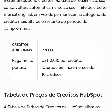
incrementos de 10 créditos. Na data de redefinição, sua
uma licença de
conta voltará automaticamente ao seu limite de crédito
parceiro
mensal original, em vez de permanecer na categoria de
exclusivamente
crédito mais alta pelo restante do período de
para parceiros
compromisso.
de soluções da
HubSpot com
quem você
CRÉDITOS
trabalha
ADICIONAIS
PREÇO
ativamente e
Pagamento
US$ 0,010 por crédito,
que precisam
por uso
faturado em incrementos de
desse acesso
10 créditos.
para executar
serviços em
seus serviços
Tabela de Preços de Créditos HubSpot
de assinatura;
A HubSpot
A Tabela de Tarifas de Créditos da HubSpot alista os