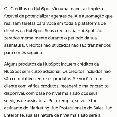
vendedores. A
Os Créditos da HubSpot são uma maneira simples e
funcionalidade
flexível de potencializar agentes de IA e automação que
da Licença do
realizam tarefas para você em toda a plataforma de
Sales Hub
clientes da HubSpot. Seus créditos da HubSpot são
também inclui
zerados mensalmente durante o período da sua
acesso à
assinatura. Créditos não utilizados não são transferidos
Licença
para o mês seguinte.
Principal.
Alguns produtos da HubSpot incluem créditos da
Licença do
Não
Funcionalidade
HubSpot sem custo adicional. Os créditos incluídos não
Service Hub
disponível
completa do
são cumulativos entre os produtos. Se você for um
Concede
Service Hub
cliente com vários produtos, receberá o maior crédito
acesso
Professional
disponível, com base no nível mais alto dos seus
completo ao
serviços de assinatura. Por exemplo, se você for
Service Hub
assinante do Marketing Hub Professional e do Sales Hub
Professional ou
Enterprise, sua assinatura de nível mais alto será a