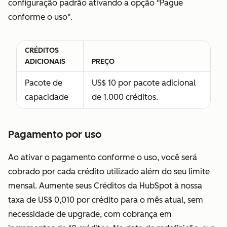
configuração padrão ativando a opção "Pague
alteração em
conforme o uso".
sua conta.
Licença de
Disponível
Disponível sem
CRÉDITOS
parceiro
sem custo
custo
ADICIONAIS
PREÇO
Permite que
adicional.
adicional.
Pacote de
US$ 10 por pacote adicional
um usuário
capacidade
de 1.000 créditos.
visualize os
serviços de
assinatura sem
Pagamento por uso
fazer nenhuma
Ao ativar o pagamento conforme o uso, você será
alteração em
cobrado por cada crédito utilizado além do seu limite
sua conta.
mensal. Aumente seus Créditos da HubSpot à nossa
Você concorda
taxa de US$ 0,010 por crédito para o mês atual, sem
em conceder
necessidade de upgrade, com cobrança em
ou confirmar