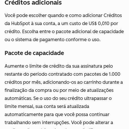
funcionalidade
Créditos adicionais
da Licença do
Você pode escolher quando e como adicionar Créditos
Revenue Hub
da HubSpot à sua conta, a um custo de US$ 0,010 por
também inclui
crédito. Escolha entre o pacote adicional de capacidade
acesso à
ou o sistema de pagamento conforme o uso.
Licença
Principal.
Pacote de capacidade
Licença
Disponível
Disponível sem
Aumente o limite de crédito da sua assinatura pelo
somente
sem custo
custo
restante do período contratado com pacotes de 1.000
leitura
adicional.
adicional.
créditos por mês, adicionando-os ao carrinho durante a
Permite que
finalização da compra ou por meio de atualizações
um usuário
automáticas. Se o uso do seu crédito ultrapassar o
visualize os
limite mensal, sua conta será atualizada
serviços de
automaticamente para que você possa continuar
assinatura sem
trabalhando sem interrupções. Você pode alterar a
fazer nenhuma