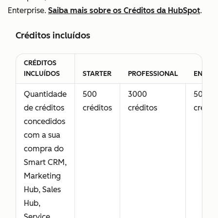
Enterprise,
Enterprise.
Saiba mais sobre os Créditos da HubSpot
.
incluindo
recursos
Créditos incluídos
avançados
desenvolvidos
CRÉDITOS
para equipes
INCLUÍDOS
STARTER
PROFESSIONAL
ENTERP
de
Quantidade
500
3000
5000
atendimento. A
de créditos
créditos
créditos
crédit
funcionalidade
concedidos
da Licença do
com a sua
Service Hub
compra do
também inclui
Smart CRM,
acesso à
Marketing
Licença
Hub, Sales
Principal.
Hub,
Service