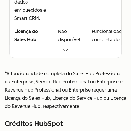
dados
enriquecidos e
Smart CRM.
Licença do
Não
Funcionalidade
Sales Hub
disponível
completa do
Concede
Sales Hub
acesso
Professional
completo ao
Sales Hub
*A funcionalidade completa do Sales Hub Professional
Professional ou
ou Enterprise, Service Hub Professional ou Enterprise e
Enterprise,
Revenue Hub Professional ou Enterprise requer uma
incluindo
Licença do Sales Hub, Licença do Service Hub ou Licença
recursos
do Revenue Hub, respectivamente.
avançados
desenvolvidos
Créditos HubSpot
para