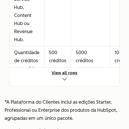
Licença do
Não
Funcionalidade
Hub,
Revenue Hub
disponível
completa do
Content
(anteriormente
Revenue Hub
Hub ou
licença do
Professional
Revenue
Commerce
Hub.
Hub)
Concede
Quantidade
500
5000
10000
acesso
de créditos
créditos
créditos
crédit
completo ao
concedidos
Revenue Hub
View all rows
com a sua
Professional ou
compra do
Enterprise,
Data Hub
incluindo
ou da
*A Plataforma do Clientes inclui as edições Starter,
ferramentas
Plataforma
Professional ou Enterprise dos produtos da HubSpot,
avançadas de
do
agrupadas em um único pacote.
CPQ. A
Clientes*