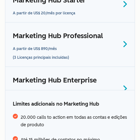
Marketing Hub Starter
A partir de US$ 20/mês por licença
entre
Marketing Hub Professional
em contato conosco para
saber mais
A partir de US$ 890/mês
(3 Licenças principais incluídas)
Veja os idiomas
oferecidos pela HubSpot
Marketing Hub Enterprise
A partir de US$ 3.600/mês
termos adicionais
(5 Licenças principais incluídas)
Limites adicionais no Marketing Hub
1-1.000: incluso na assinatura de
US$ 20/mês
20.000 calls to action em todas as contas e edições
de produto
“Dados
1.001-3.000: US$ 50
0-2.000: incluído na sua assinatura anual
confidenciais”
Termos
3.001-5.000: US$ 45
Até 15 milhões de contatos no máximo,