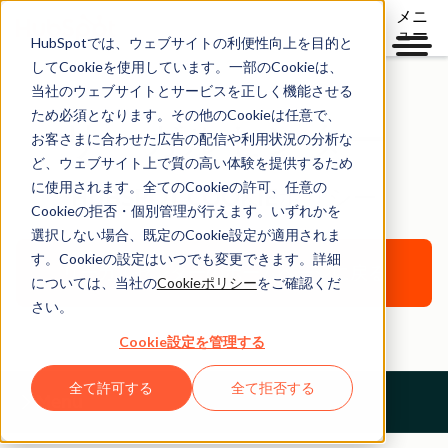
メニ
ュー
HubSpotでは、ウェブサイトの利便性向上を目的と
してCookieを使用しています。一部のCookieは、
当社のウェブサイトとサービスを正しく機能させる
ため必須となります。その他のCookieは任意で、
リーガルセンター
お客さまに合わせた広告の配信や利用状況の分析な
ど、ウェブサイト上で質の高い体験を提供するため
に使用されます。全てのCookieの許可、任意の
HUBSPOT COOKIEポリシー
Cookieの拒否・個別管理が行えます。いずれかを
選択しない場合、既定のCookie設定が適用されま
す。Cookieの設定はいつでも変更できます。詳細
リーガルセンターのホームページに戻る
については、当社の
Cookieポリシー
をご確認くだ
さい。
Cookie設定を管理する
全て許可する
全て拒否する
Menu