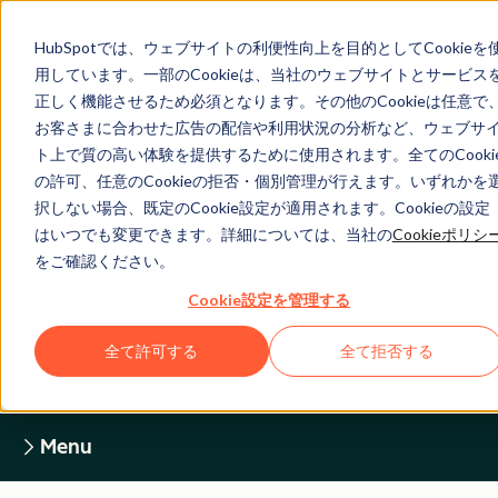
HubSpotでは、ウェブサイトの利便性向上を目的としてCookieを
用しています。一部のCookieは、当社のウェブサイトとサービス
正しく機能させるため必須となります。その他のCookieは任意で
お客さまに合わせた広告の配信や利用状況の分析など、ウェブサ
Legal Center
ト上で質の高い体験を提供するために使用されます。全てのCooki
の許可、任意のCookieの拒否・個別管理が行えます。いずれかを
択しない場合、既定のCookie設定が適用されます。Cookieの設定
HUBSPOTプライバシーポリシー
はいつでも変更できます。詳細については、当社の
Cookieポリシ
をご確認ください。
Cookie設定を管理する
Legal Centerホームページに戻る
全て許可する
全て拒否する
Menu