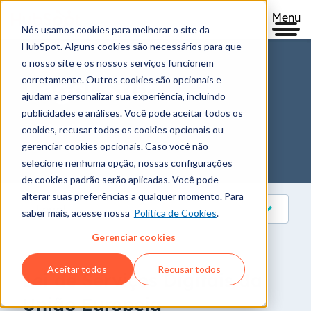
Menu
Nós usamos cookies para melhorar o site da
HubSpot. Alguns cookies são necessários para que
o nosso site e os nossos serviços funcionem
corretamente. Outros cookies são opcionais e
Legal Stuff
ajudam a personalizar sua experiência, incluindo
publicidades e análises. Você pode aceitar todos os
Talk legal to me
cookies, recusar todos os cookies opcionais ou
gerenciar cookies opcionais. Caso você não
selecione nenhuma opção, nossas configurações
de cookies padrão serão aplicadas. Você pode
alterar suas preferências a qualquer momento. Para
Legal
saber mais, acesse nossa
Política de Cookies
.
Gerenciar cookies
Aceitar todos
Recusar todos
Lei de Serviços Digitais da
União Europeia