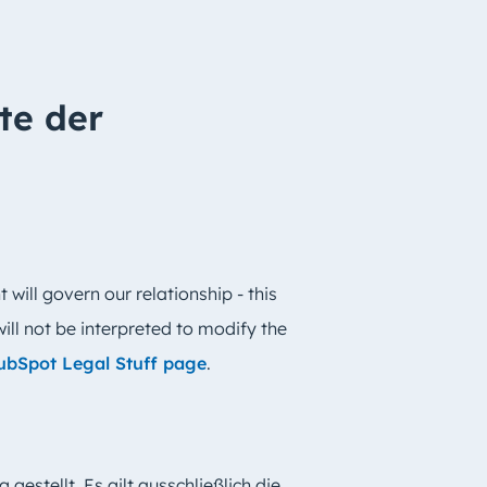
te der
 will govern our relationship - this
ill not be interpreted to modify the
ubSpot Legal Stuff page
.
 gestellt. Es gilt ausschließlich die