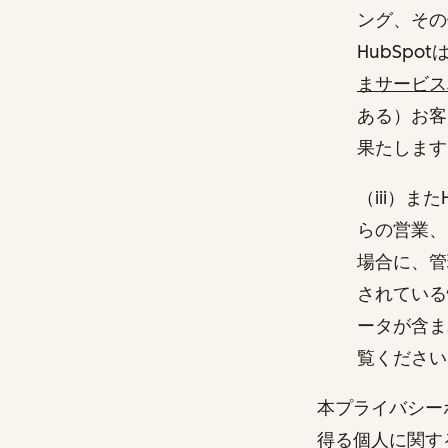
ング、その
HubSp
まサービス
ある）お客
果たしま
（iii）
らの営業、
場合に、管
されている
ータが含ま
覧ください
本プライバシー
得る個人に関す