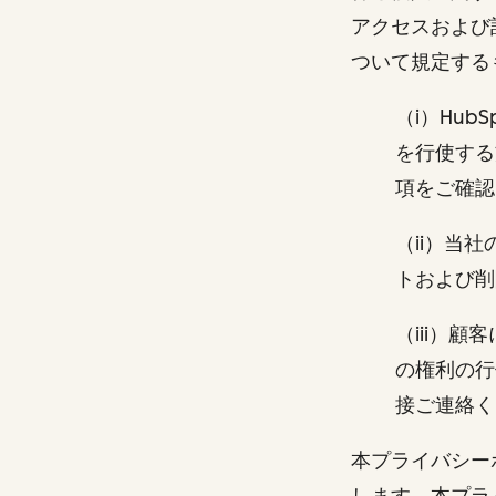
アクセスおよび
ついて規定す
（i）Hu
を行使する
項をご確認
（ii）当
トおよび削
（iii）
の権利の行
接ご連絡
本プライバシー
します。本プラ