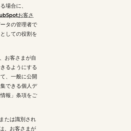
する場合に、
ubSpotお客さ
データの管理者で
）としての役割を
し、お客さまが自
できるようにする
いて、一般に公開
収集できる個人デ
る情報」条項をご
または識別され
は、お客さまが