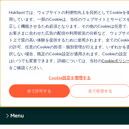
HubSpotでは、ウェブサイトの利便性向上を目的としてCookieを
用しています。一部のCookieは、当社のウェブサイトとサービス
正しく機能させるため必須となります。その他のCookieは任意で
お客さまに合わせた広告の配信や利用状況の分析など、ウェブサ
Legal Center
ト上で質の高い体験を提供するために使用されます。全てのCooki
の許可、任意のCookieの拒否・個別管理が行えます。いずれかを
択しない場合、既定のCookie設定が適用されます。Cookieの設定
HUBSPOTプライバシーポリシー
はいつでも変更できます。詳細については、当社の
Cookieポリシ
をご確認ください。
Cookie設定を管理する
Legal Centerホームページに戻る
全て許可する
全て拒否する
Menu