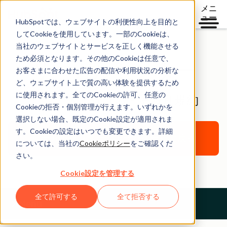
メニ
ュー
HubSpotでは、ウェブサイトの利便性向上を目的と
してCookieを使用しています。一部のCookieは、
当社のウェブサイトとサービスを正しく機能させる
ため必須となります。その他のCookieは任意で、
リーガルセンター
お客さまに合わせた広告の配信や利用状況の分析な
ど、ウェブサイト上で質の高い体験を提供するため
に使用されます。全てのCookieの許可、任意の
アジア太平洋地域 - 法域別規約
Cookieの拒否・個別管理が行えます。いずれかを
選択しない場合、既定のCookie設定が適用されま
す。Cookieの設定はいつでも変更できます。詳細
リーガルセンターのホームページに戻る
については、当社の
Cookieポリシー
をご確認くだ
さい。
Cookie設定を管理する
全て許可する
全て拒否する
Menu