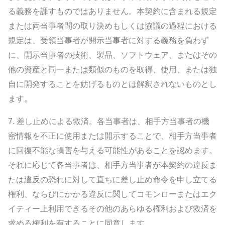
る義務を課すものではありません。本契約に含まれる規定
または両当事者間の取り決めもしくは協議の過程における
規定は、受領当事者が開示当事者に対する義務を負わず
に、開示当事者の技術、製品、ソフトウェア、またはその
他の資産と同一または類似のものを取得、使用、または独
自に開発することを妨げるものとは解釈されないものとし
ます。
7.
差し止めによる救済。
各当事者は、相手方当事者の機
密情報を不正に使用または開示することで、相手方当事者
に回復不能な損害を与える可能性があることを認めます。
それに応じて各当事者は、相手方当事者が本契約の違反ま
たは違反の恐れに対して直ちに差し止め命令を申し立てる
権利、ならびにかかる違反に関してコモンローまたはエク
イティー上利用できるその他のあらゆる権利および救済を
求める権利を有することに同意します。