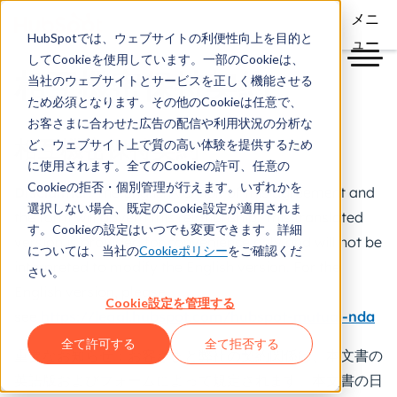
メニ
HubSpotでは、ウェブサイトの利便性向上を目的と
ュー
してCookieを使用しています。一部のCookieは、
相互機密保持契約
当社のウェブサイトとサービスを正しく機能させる
ため必須となります。その他のCookieは任意で、
お客さまに合わせた広告の配信や利用状況の分析な
ど、ウェブサイト上で質の高い体験を提供するため
相互機密保持契約
に使用されます。全てのCookieの許可、任意の
Cookieの拒否・個別管理が行えます。いずれかを
Disclaimer
: The English version of this agreement and
選択しない場合、既定のCookie設定が適用されま
the form will govern this relationship. This translated
す。Cookieの設定はいつでも変更できます。詳細
version is provided for convenience only and will not be
については、当社の
Cookieポリシー
をご確認くだ
interpreted to modify the English version. For the
さい。
English version, please
Cookie設定を管理する
s
ee
https://legal.hubspot.com/hubspot-mutual-nda
全て許可する
全て拒否する
重要なお知らせ：お客さまと弊社の契約関係は、本文書の
英語版およびフォームによって規定されます。本文書の日