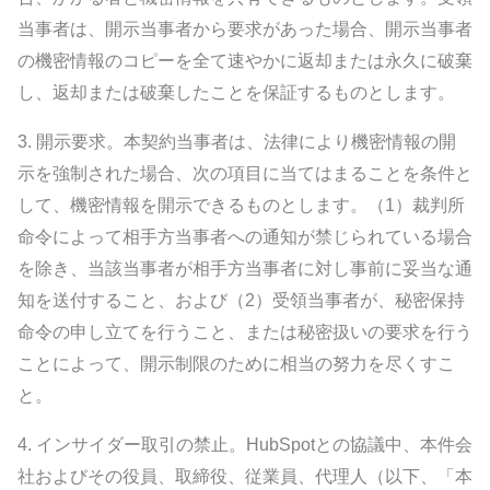
当事者は、開示当事者から要求があった場合、開示当事者
の機密情報のコピーを全て速やかに返却または永久に破棄
し、返却または破棄したことを保証するものとします。
3.
開示要求。
本契約当事者は、法律により機密情報の開
示を強制された場合、次の項目に当てはまることを条件と
して、機密情報を開示できるものとします。（1）裁判所
命令によって相手方当事者への通知が禁じられている場合
を除き、当該当事者が相手方当事者に対し事前に妥当な通
知を送付すること、および（2）受領当事者が、秘密保持
命令の申し立てを行うこと、または秘密扱いの要求を行う
ことによって、開示制限のために相当の努力を尽くすこ
と。
4.
インサイダー取引の禁止。
HubSpotとの協議中、本件会
社およびその役員、取締役、従業員、代理人（以下、「本