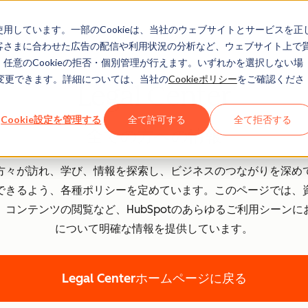
eを使用しています。一部のCookieは、当社のウェブサイトとサービスを正
お客さまに合わせた広告の配信や利用状況の分析など、ウェブサイト上で
、任意のCookieの拒否・個別管理が行えます。いずれかを選択しない場
でも変更できます。詳細については、当社の
Cookieポリシー
をご確認くださ
Legal Center
Cookie設定を管理する
全て許可する
全て拒否する
全ての方への情報
の方々が訪れ、学び、情報を探索し、ビジネスのつながりを深めて
できるよう、各種ポリシーを定めています。このページでは、
コンテンツの閲覧など、HubSpotのあらゆるご利用シーン
について明確な情報を提供しています。
Legal Centerホームページに戻る