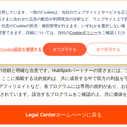
eを使用しています。一部のCookieは、当社のウェブサイトとサービスを正
お客さまに合わせた広告の配信や利用状況の分析など、ウェブサイト上で
、任意のCookieの拒否・個別管理が行えます。いずれかを選択しない場
でも変更できます。詳細については、当社の
Cookieポリシー
をご確認くださ
Legal Center
Cookie設定を管理する
全て許可する
全て拒否する
パートナーへの情報
信頼と明確な合意です。HubSpotパートナーの皆さまには
ここに掲載する法的規約は、共に成長する中で双方の利益を守るため
ナー、アフィリエイトなど、各プログラムには専用の規約があり、
されています。該当するプログラムをご確認の上、共に価値を
Legal Centerホームページに戻る