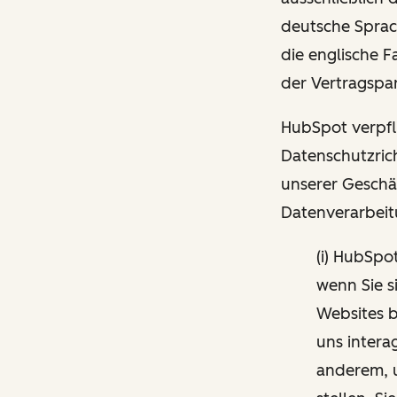
deutsche Sprac
die englische 
der Vertragspar
HubSpot verpfli
Datenschutzrich
unserer Geschä
Datenverarbeit
(i) HubSpo
wenn Sie s
Websites b
uns intera
anderem, 