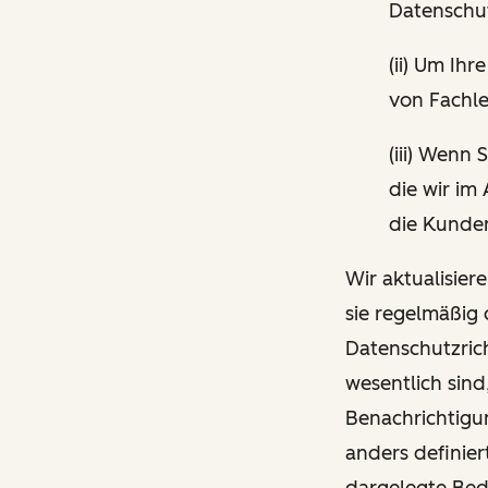
Datenschut
(ii) Um I
von Fachle
(iii) Wenn
die wir im
die Kunden
Wir aktualisier
sie regelmäßig
Datenschutzrich
wesentlich sind
Benachrichtigun
anders definier
dargelegte Be