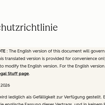
utzrichtlinie
OTE
: The English version of this document will govern
this translated version is provided for convenience onl
to modify the English version. For the English version
gal Stuff page
.
l 2026
ird lediglich als Gefälligkeit zur Verfügung gestellt. E
die englische Fassung dieses Vertrags, und in keinem F