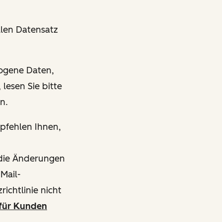
len Datensatz
zogene Daten,
lesen Sie bitte
en.
mpfehlen Ihnen,
s die Änderungen
-Mail-
ichtlinie nicht
für Kunden