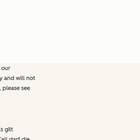
 our
y and will not
, please see
s gilt
all darf die