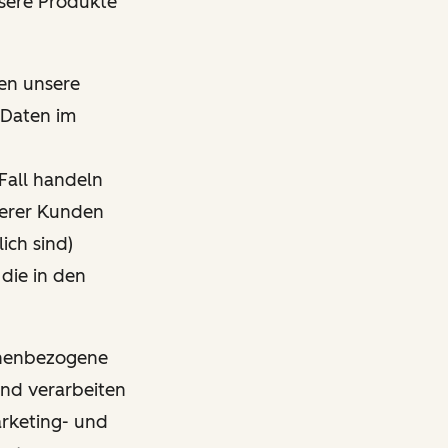
nsere Produkte
den unsere
 Daten im
Fall handeln
nserer Kunden
ich sind)
 die in den
sonenbezogene
und verarbeiten
arketing- und