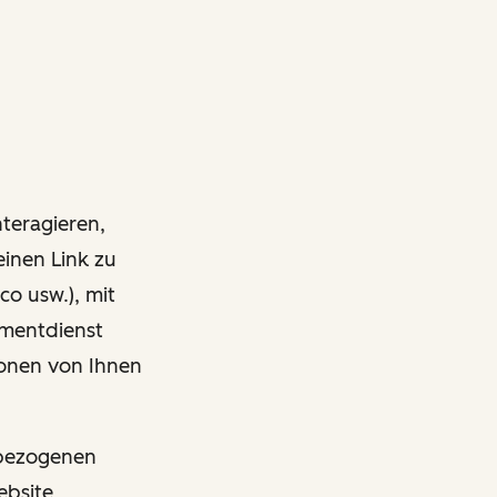
nteragieren,
einen Link zu
co usw.), mit
ementdienst
onen von Ihnen
nbezogenen
ebsite