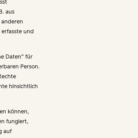
sst
B. aus
n anderen
 erfasste und
ne Daten“ für
ierbaren Person.
Rechte
te hinsichtlich
ben können,
n fungiert,
g auf