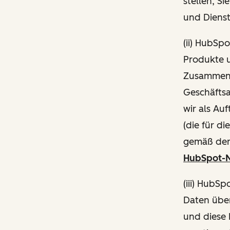
stellen, S
und Diens
(ii) HubSp
Produkte 
Zusammenh
Geschäftsa
wir als Au
(die für d
gemäß de
HubSpot-N
(iii) HubS
Daten über
und diese 