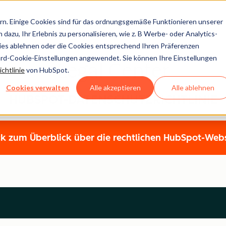
n. Einige Cookies sind für das ordnungsgemäße Funktionieren unserer
dazu, Ihr Erlebnis zu personalisieren, wie z. B Werbe- oder Analytics-
kies ablehnen oder die Cookies entsprechend Ihren Präferenzen
ard-Cookie-Einstellungen angewendet. Sie können Ihre Einstellungen
Legal Center
chtlinie
von HubSpot.
Cookies verwalten
Alle akzeptieren
Alle ablehnen
HUBSPOT-DATENSCHUTZRICHTLINIE
k zum Überblick über die rechtlichen HubSpot-Web