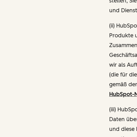
stellen, S
und Diens
(ii) HubSp
Produkte 
Zusammenh
Geschäftsa
wir als Au
(die für d
gemäß de
HubSpot-N
(iii) HubS
Daten über
und diese 