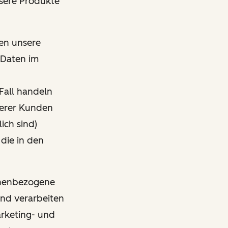
nsere Produkte
den unsere
 Daten im
Fall handeln
nserer Kunden
ich sind)
 die in den
sonenbezogene
und verarbeiten
arketing- und