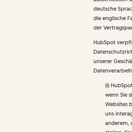
deutsche Sprac
die englische 
der Vertragspar
HubSpot verpfli
Datenschutzrich
unserer Geschä
Datenverarbeit
(i) HubSpo
wenn Sie s
Websites b
uns intera
anderem, 