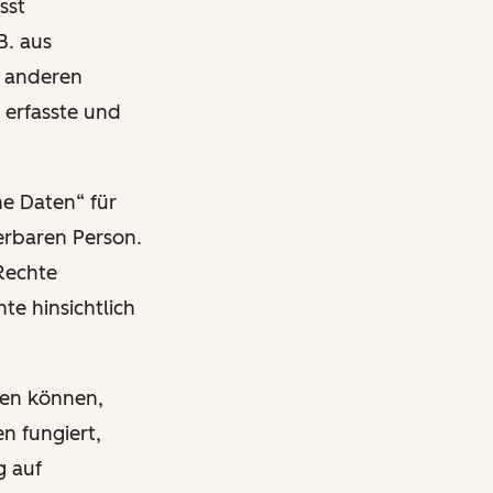
sst
B. aus
n anderen
 erfasste und
ne Daten“ für
ierbaren Person.
Rechte
te hinsichtlich
ben können,
n fungiert,
g auf