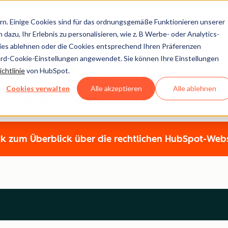
n. Einige Cookies sind für das ordnungsgemäße Funktionieren unserer
dazu, Ihr Erlebnis zu personalisieren, wie z. B Werbe- oder Analytics-
kies ablehnen oder die Cookies entsprechend Ihren Präferenzen
ard-Cookie-Einstellungen angewendet. Sie können Ihre Einstellungen
Legal Center
chtlinie
von HubSpot.
Cookies verwalten
Alle akzeptieren
Alle ablehnen
HUBSPOT-DATENSCHUTZRICHTLINIE
k zum Überblick über die rechtlichen HubSpot-Web