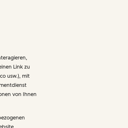
nteragieren,
einen Link zu
co usw.), mit
ementdienst
onen von Ihnen
nbezogenen
ebsite