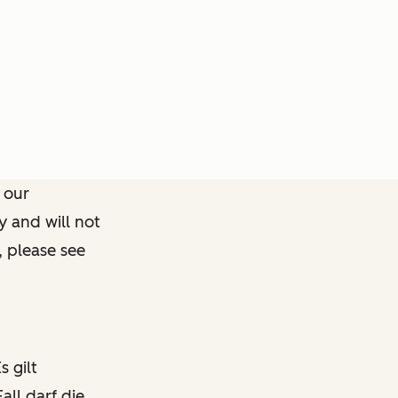
 our
y and will not
, please see
s gilt
all darf die