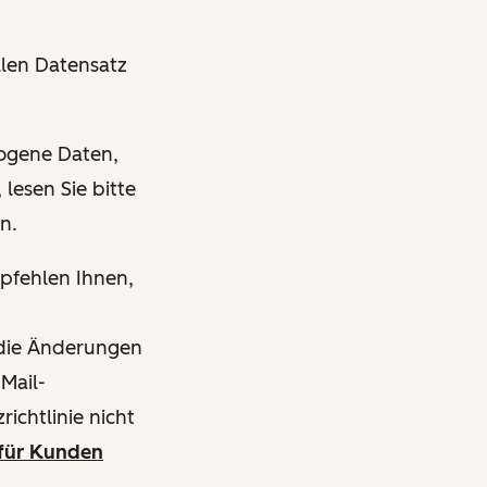
len Datensatz
zogene Daten,
lesen Sie bitte
en.
mpfehlen Ihnen,
s die Änderungen
-Mail-
ichtlinie nicht
für Kunden