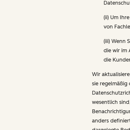
Datenschut
(ii) Um I
von Fachle
(iii) Wenn
die wir im
die Kunden
Wir aktualisier
sie regelmäßig
Datenschutzrich
wesentlich sind
Benachrichtigun
anders definier
dargelegte Be