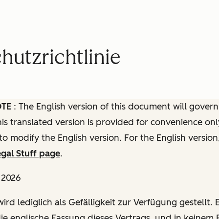
utzrichtlinie
OTE
: The English version of this document will govern
this translated version is provided for convenience onl
to modify the English version. For the English version
gal Stuff page
.
l 2026
ird lediglich als Gefälligkeit zur Verfügung gestellt. E
die englische Fassung dieses Vertrags, und in keinem F