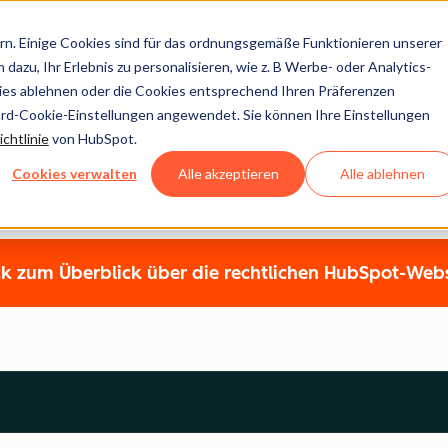
n. Einige Cookies sind für das ordnungsgemäße Funktionieren unserer
dazu, Ihr Erlebnis zu personalisieren, wie z. B Werbe- oder Analytics-
kies ablehnen oder die Cookies entsprechend Ihren Präferenzen
ard-Cookie-Einstellungen angewendet. Sie können Ihre Einstellungen
Legal Center
chtlinie
von HubSpot.
Cookies verwalten
Alle akzeptieren
Alle ablehnen
HUBSPOT-DATENSCHUTZRICHTLINIE
k zum Überblick über die rechtlichen HubSpot-Web