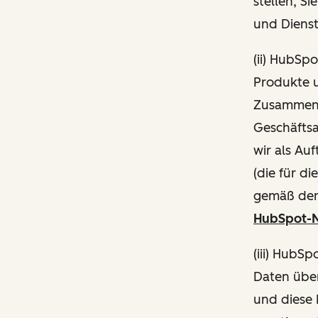
stellen, S
und Diens
(ii) HubSp
Produkte 
Zusammenh
Geschäftsa
wir als Au
(die für d
gemäß de
HubSpot-N
(iii) HubS
Daten über
und diese 