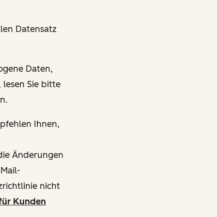
len Datensatz
zogene Daten,
lesen Sie bitte
en.
mpfehlen Ihnen,
s die Änderungen
-Mail-
ichtlinie nicht
für Kunden