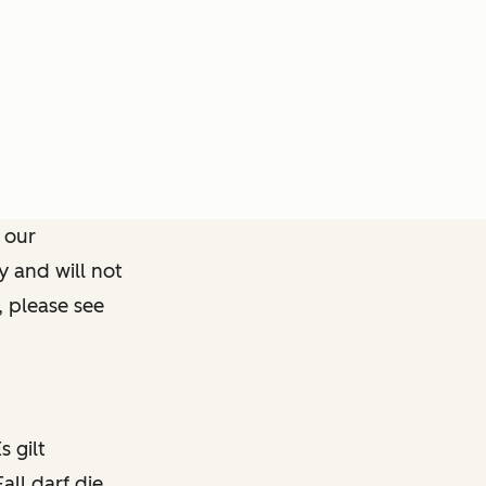
 our
y and will not
, please see
s gilt
all darf die