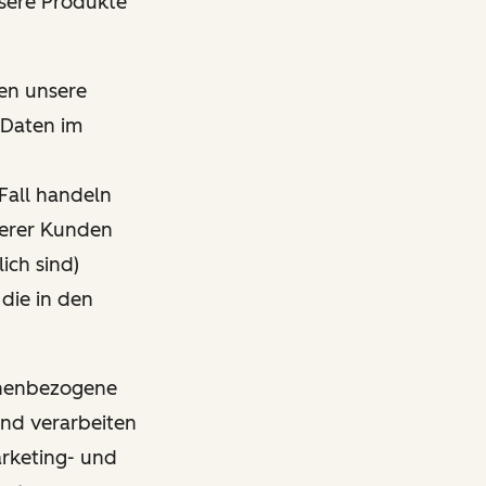
nsere Produkte
den unsere
 Daten im
Fall handeln
nserer Kunden
ich sind)
 die in den
sonenbezogene
und verarbeiten
arketing- und