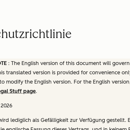
utzrichtlinie
OTE
: The English version of this document will govern
this translated version is provided for convenience onl
to modify the English version. For the English version
gal Stuff page
.
l 2026
ird lediglich als Gefälligkeit zur Verfügung gestellt. E
die englische Fassung dieses Vertrags, und in keinem F