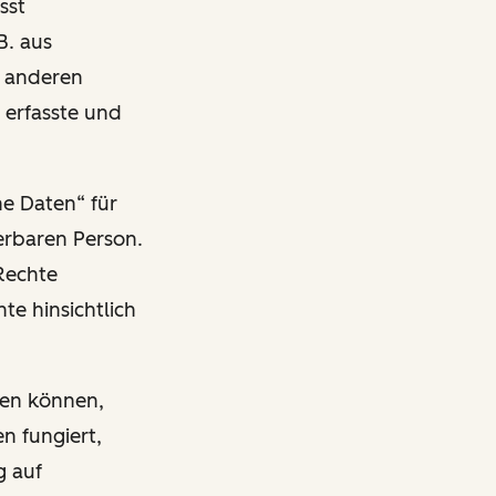
sst
B. aus
n anderen
 erfasste und
ne Daten“ für
ierbaren Person.
Rechte
te hinsichtlich
ben können,
n fungiert,
g auf