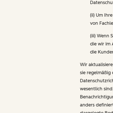
Datenschut
(ii) Um I
von Fachle
(iii) Wenn
die wir im
die Kunden
Wir aktualisier
sie regelmäßig
Datenschutzrich
wesentlich sind
Benachrichtigun
anders definier
dargelegte Be