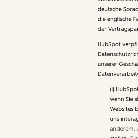
deutsche Sprac
die englische 
der Vertragspar
HubSpot verpfli
Datenschutzrich
unserer Geschä
Datenverarbeit
(i) HubSpo
wenn Sie s
Websites b
uns intera
anderem, 