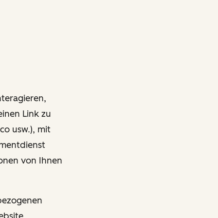
nteragieren,
einen Link zu
co usw.), mit
ementdienst
onen von Ihnen
nbezogenen
ebsite