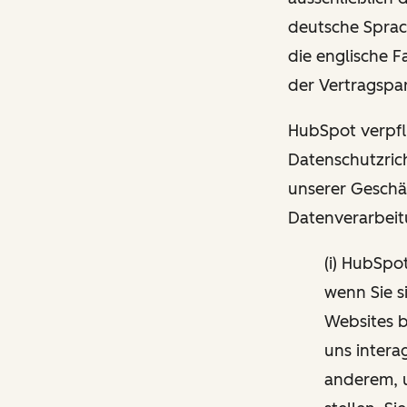
deutsche Sprac
die englische 
der Vertragspar
HubSpot verpfli
Datenschutzrich
unserer Geschä
Datenverarbeit
(i) HubSpo
wenn Sie s
Websites b
uns intera
anderem, 