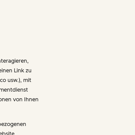
nteragieren,
einen Link zu
co usw.), mit
ementdienst
onen von Ihnen
nbezogenen
ebsite