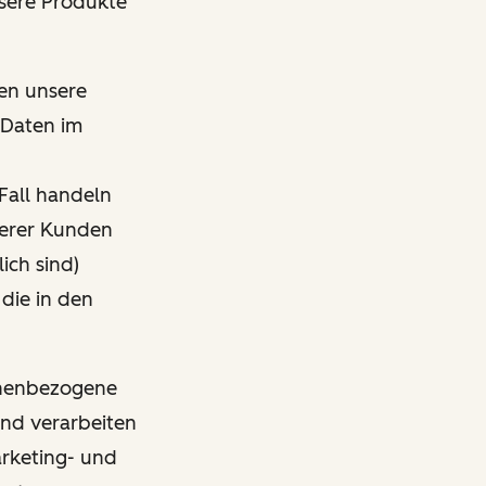
nsere Produkte
den unsere
 Daten im
Fall handeln
nserer Kunden
ich sind)
 die in den
sonenbezogene
und verarbeiten
arketing- und