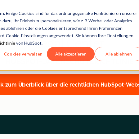
n. Einige Cookies sind für das ordnungsgemäße Funktionieren unserer
dazu, Ihr Erlebnis zu personalisieren, wie z. B Werbe- oder Analytics-
kies ablehnen oder die Cookies entsprechend Ihren Präferenzen
ard-Cookie-Einstellungen angewendet. Sie können Ihre Einstellungen
Legal Center
chtlinie
von HubSpot.
Cookies verwalten
Alle akzeptieren
Alle ablehnen
HUBSPOT-DATENSCHUTZRICHTLINIE
k zum Überblick über die rechtlichen HubSpot-Web