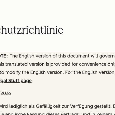
utzrichtlinie
OTE
: The English version of this document will govern
this translated version is provided for convenience onl
to modify the English version. For the English version
gal Stuff page
.
l 2026
ird lediglich als Gefälligkeit zur Verfügung gestellt. E
die englische Fassung dieses Vertrags, und in keinem F