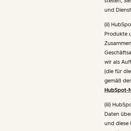
stellen, S
und Diens
(ii) HubSp
Produkte 
Zusammenh
Geschäftsa
wir als Au
(die für d
gemäß de
HubSpot-N
(iii) HubS
Daten über
und diese 