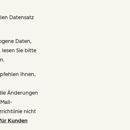
len Datensatz
zogene Daten,
lesen Sie bitte
en.
mpfehlen Ihnen,
s die Änderungen
-Mail-
ichtlinie nicht
für Kunden