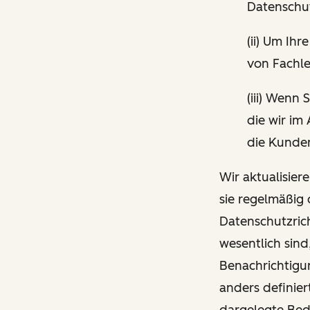
Datenschut
(ii) Um I
von Fachle
(iii) Wenn
die wir im
die Kunden
Wir aktualisier
sie regelmäßig
Datenschutzrich
wesentlich sind
Benachrichtigun
anders definier
dargelegte Be