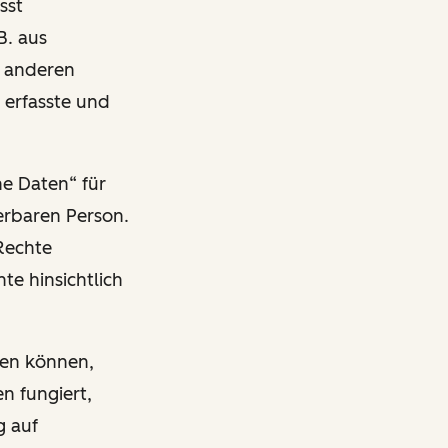
sst
B. aus
n anderen
 erfasste und
ne Daten“ für
ierbaren Person.
Rechte
te hinsichtlich
ben können,
n fungiert,
g auf