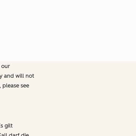
 our
y and will not
, please see
s gilt
all darf die