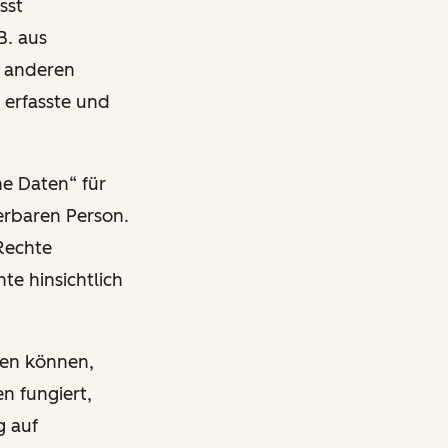
sst
B. aus
n anderen
 erfasste und
ne Daten“ für
ierbaren Person.
Rechte
te hinsichtlich
ben können,
n fungiert,
g auf