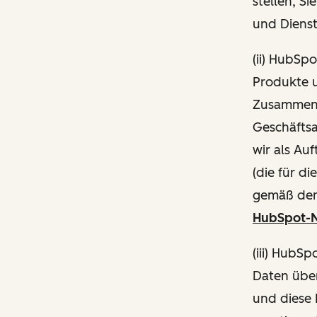
stellen, S
und Diens
(ii) HubSp
Produkte 
Zusammenh
Geschäftsa
wir als Au
(die für d
gemäß de
HubSpot-N
(iii) HubS
Daten über
und diese 