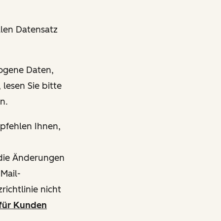
len Datensatz
zogene Daten,
lesen Sie bitte
en.
mpfehlen Ihnen,
s die Änderungen
-Mail-
ichtlinie nicht
für Kunden