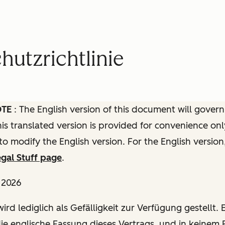
utzrichtlinie
OTE
: The English version of this document will govern
this translated version is provided for convenience onl
to modify the English version. For the English version
gal Stuff page
.
l 2026
ird lediglich als Gefälligkeit zur Verfügung gestellt. E
die englische Fassung dieses Vertrags, und in keinem F