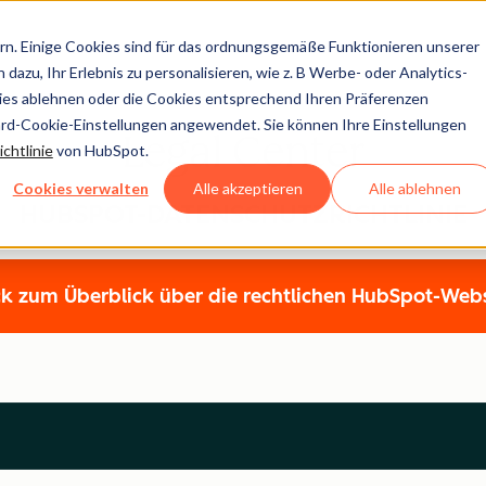
n. Einige Cookies sind für das ordnungsgemäße Funktionieren unserer
dazu, Ihr Erlebnis zu personalisieren, wie z. B Werbe- oder Analytics-
kies ablehnen oder die Cookies entsprechend Ihren Präferenzen
ard-Cookie-Einstellungen angewendet. Sie können Ihre Einstellungen
Legal Center
chtlinie
von HubSpot.
Cookies verwalten
Alle akzeptieren
Alle ablehnen
HUBSPOT-DATENSCHUTZRICHTLINIE
k zum Überblick über die rechtlichen HubSpot-Web