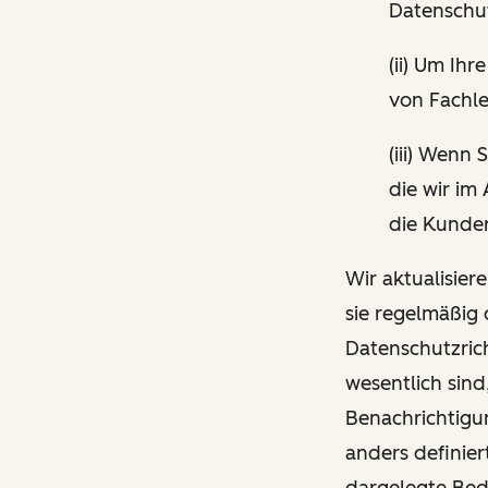
Datenschut
(ii) Um I
von Fachle
(iii) Wenn
die wir im
die Kunden
Wir aktualisier
sie regelmäßig
Datenschutzrich
wesentlich sind
Benachrichtigun
anders definier
dargelegte Be