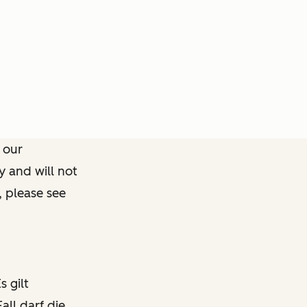
 our
y and will not
, please see
s gilt
all darf die