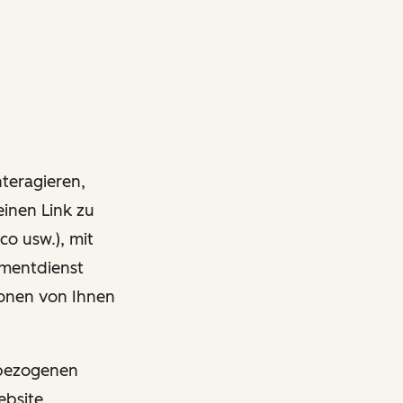
nteragieren,
einen Link zu
co usw.), mit
ementdienst
onen von Ihnen
nbezogenen
ebsite