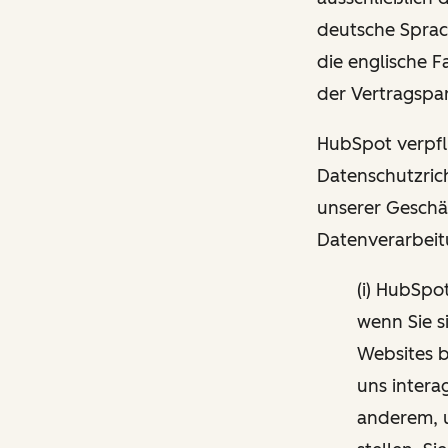
deutsche Sprac
die englische 
der Vertragspar
HubSpot verpfli
Datenschutzrich
unserer Geschä
Datenverarbeit
(i) HubSpo
wenn Sie s
Websites b
uns intera
anderem, 