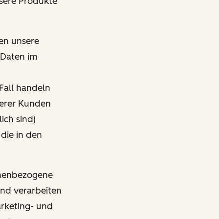
nsere Produkte
den unsere
 Daten im
Fall handeln
nserer Kunden
ich sind)
 die in den
sonenbezogene
und verarbeiten
arketing- und