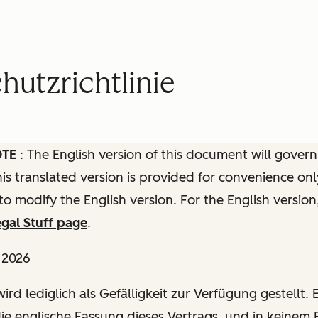
utzrichtlinie
OTE
: The English version of this document will govern
this translated version is provided for convenience onl
to modify the English version. For the English version
gal Stuff page
.
l 2026
ird lediglich als Gefälligkeit zur Verfügung gestellt. E
die englische Fassung dieses Vertrags, und in keinem F