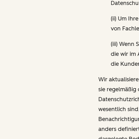
Datenschut
(ii) Um I
von Fachle
(iii) Wenn
die wir im
die Kunden
Wir aktualisier
sie regelmäßig
Datenschutzrich
wesentlich sind
Benachrichtigun
anders definier
dargelegte Be