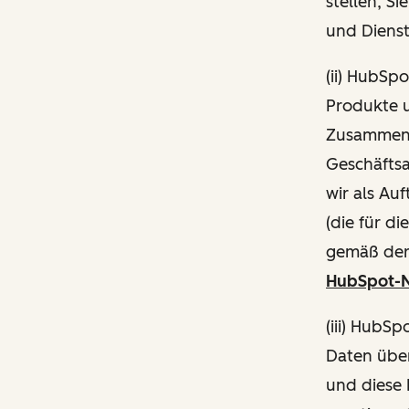
stellen, S
und Diens
(ii) HubSp
Produkte 
Zusammenh
Geschäftsa
wir als Au
(die für d
gemäß de
HubSpot-N
(iii) HubS
Daten über
und diese 