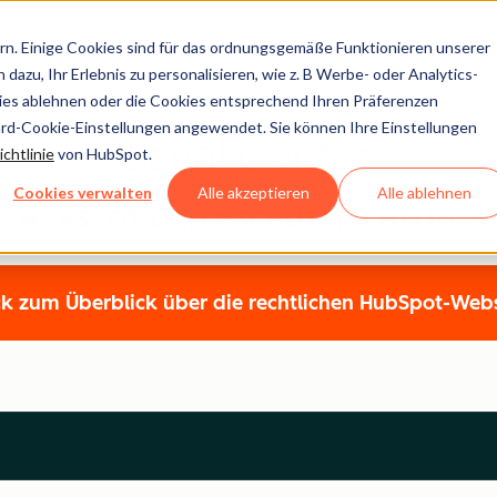
n. Einige Cookies sind für das ordnungsgemäße Funktionieren unserer
dazu, Ihr Erlebnis zu personalisieren, wie z. B Werbe- oder Analytics-
kies ablehnen oder die Cookies entsprechend Ihren Präferenzen
ard-Cookie-Einstellungen angewendet. Sie können Ihre Einstellungen
Legal Center
chtlinie
von HubSpot.
Cookies verwalten
Alle akzeptieren
Alle ablehnen
HUBSPOT-DATENSCHUTZRICHTLINIE
k zum Überblick über die rechtlichen HubSpot-Web