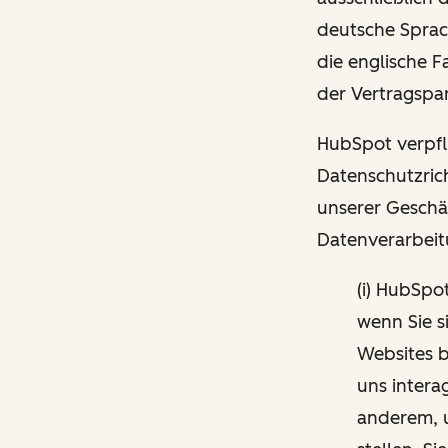
deutsche Sprac
die englische 
der Vertragspar
HubSpot verpfli
Datenschutzrich
unserer Geschä
Datenverarbeit
(i) HubSpo
wenn Sie s
Websites b
uns intera
anderem, 