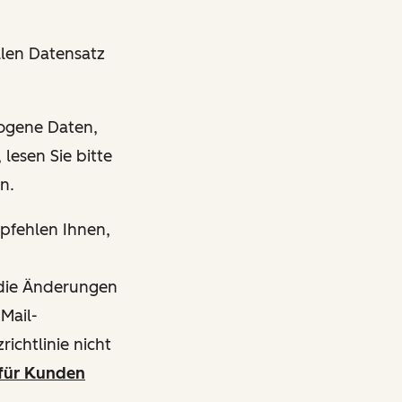
len Datensatz
zogene Daten,
lesen Sie bitte
en.
mpfehlen Ihnen,
s die Änderungen
-Mail-
ichtlinie nicht
für Kunden