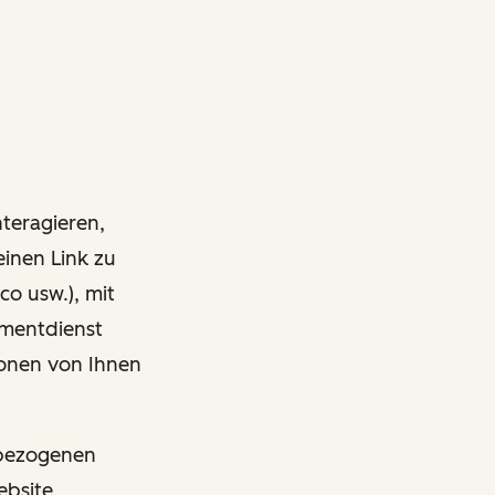
nteragieren,
einen Link zu
co usw.), mit
ementdienst
onen von Ihnen
nbezogenen
ebsite