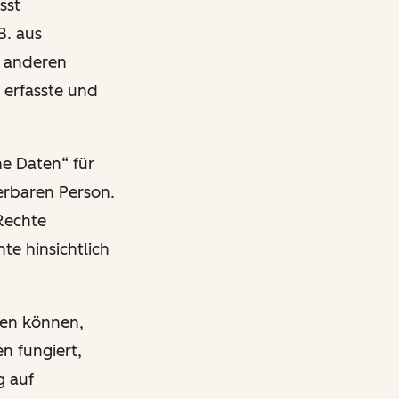
sst
B. aus
n anderen
 erfasste und
ne Daten“ für
ierbaren Person.
Rechte
te hinsichtlich
ben können,
n fungiert,
g auf