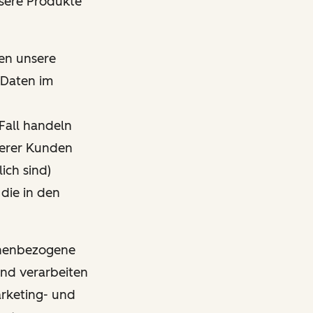
nsere Produkte
den unsere
 Daten im
Fall handeln
nserer Kunden
ich sind)
 die in den
sonenbezogene
und verarbeiten
arketing- und