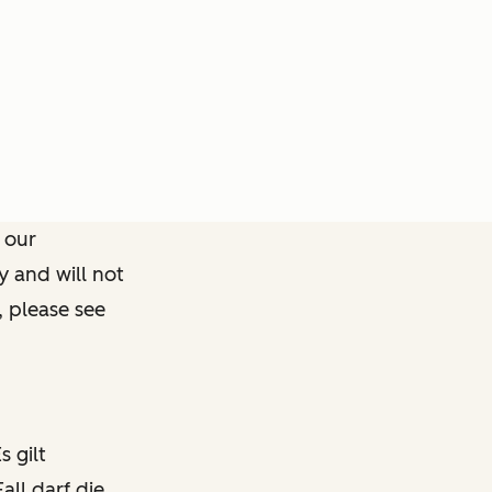
 our
y and will not
, please see
s gilt
all darf die