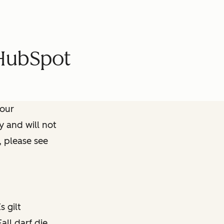
 HubSpot
 our
y and will not
, please see
s gilt
all darf die