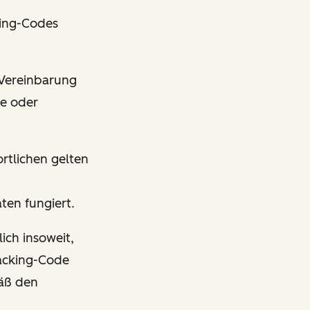
ing-Codes
 Vereinbarung
e oder
rtlichen gelten
ten fungiert.
ich insoweit,
acking-Code
mäß den