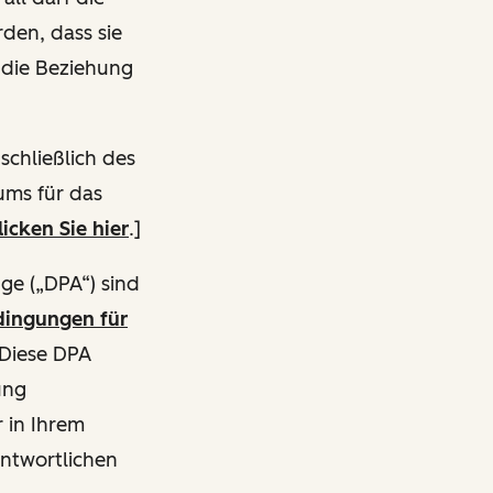
den, dass sie
 die Beziehung
chließlich des
ums für das
licken Sie hier
.]
ge („DPA“) sind
ingungen für
 Diese DPA
ung
 in Ihrem
ntwortlichen