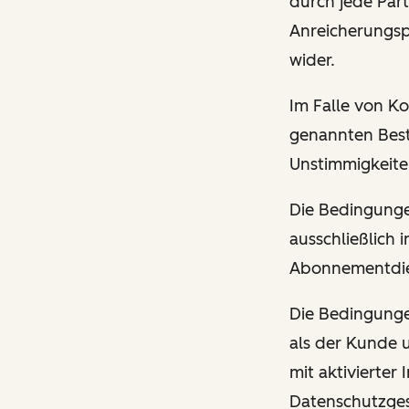
durch jede Part
Anreicherungs
wider.
Im Falle von K
genannten Best
Unstimmigkeite
Die Bedingunge
ausschließlich
Abonnementdien
Die Bedingunge
als der Kunde 
mit aktivierte
Datenschutzgese