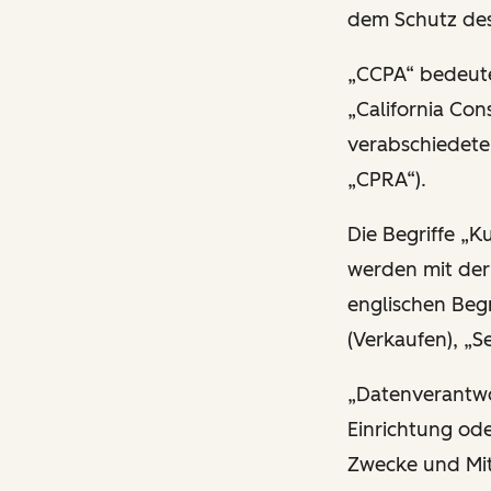
dem Schutz des
„CCPA“ bedeutet
„California Co
verabschiedete 
„CPRA“).
Die Begriffe „K
werden mit der
englischen Begr
(Verkaufen), „Se
„Datenverantwor
Einrichtung ode
Zwecke und Mit