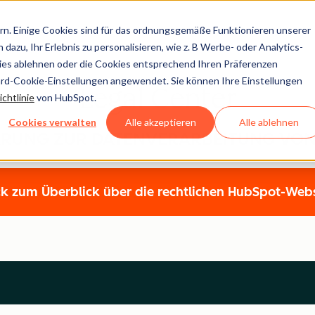
n. Einige Cookies sind für das ordnungsgemäße Funktionieren unserer
dazu, Ihr Erlebnis zu personalisieren, wie z. B Werbe- oder Analytics-
kies ablehnen oder die Cookies entsprechend Ihren Präferenzen
ard-Cookie-Einstellungen angewendet. Sie können Ihre Einstellungen
Legal Center
chtlinie
von HubSpot.
Cookies verwalten
Alle akzeptieren
Alle ablehnen
ARUNG ZUR DATENVERARBEITUNG VON
k zum Überblick über die rechtlichen HubSpot-Web