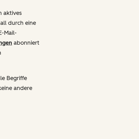
 aktives
all durch eine
E-Mail-
ngen
abonniert
n
le Begriffe
keine andere