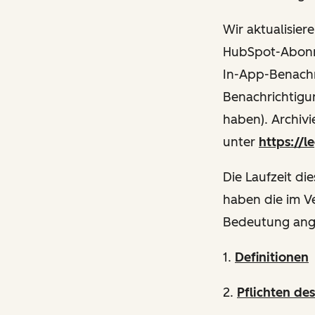
Wir aktualisie
HubSpot-Abonne
In-App-Benachri
Benachrichtigu
haben). Archivi
unter
https://l
Die Laufzeit die
haben die im V
Bedeutung ang
1.
Definitionen
2.
Pflichten de