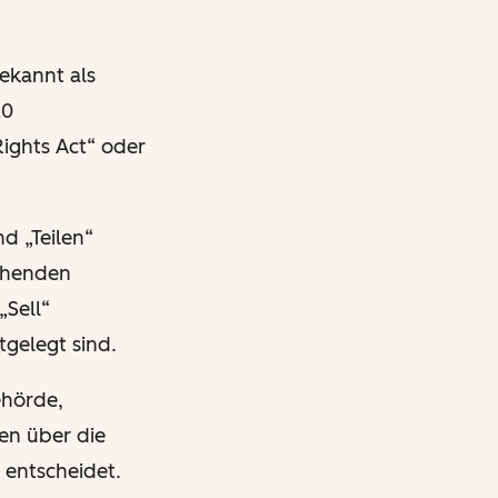
bekannt als
20
Rights Act“ oder
d „Teilen“
chenden
„Sell“
stgelegt sind.
ehörde,
en über die
entscheidet.