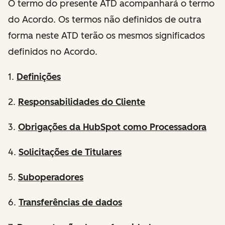
O termo do presente ATD acompanhará o termo
do Acordo. Os termos não definidos de outra
forma neste ATD terão os mesmos significados
definidos no Acordo.
1.
Definições
2.
Responsabilidades do Cliente
3.
Obrigações da HubSpot como Processadora
4.
Solicitações de Titulares
5.
Suboperadores
6.
Transferências de dados