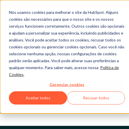
Nós usamos cookies para melhorar o site da HubSpot. Alguns
cookies são necessários para que o nosso site e os nossos
serviços funcionem corretamente. Outros cookies são opcionais
e ajudam a personalizar sua experiência, incluindo publicidades e
Central Jurídica
análises. Você pode aceitar todos os cookies, recusar todos os
cookies opcionais ou gerenciar cookies opcionais. Caso você não
selecione nenhuma opção, nossas configurações de cookies
ACORDO DE TRATAMENTO DE
padrão serão aplicadas. Você pode alterar suas preferências a
DADOS DA HUBSPOT
qualquer momento. Para saber mais, acesse nossa
Política de
Cookies
.
Gerenciar cookies
Retornar à Página Inicial da Central
Jurídica
Aceitar todos
Recusar todos