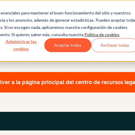
esenciales para mantener el buen funcionamiento del sitio y nuestros
ncia y los anuncios, además de generar estadísticas. Puedes aceptar tod
ras. Si no escoges nada, aplicaremos nuestra configuración de cookies
ento. Si quieres saber más, consulta nuestra
Política de cookies
.
Centro de recursos legale
Administrar las
Aceptar todas
Rechazar todas
cookies
 SOBRE LA ACCESIBILIDAD DE NUESTRO
lver a la página principal del centro de recursos lega