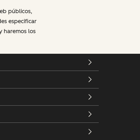
web públicos,
des especificar
 y haremos los