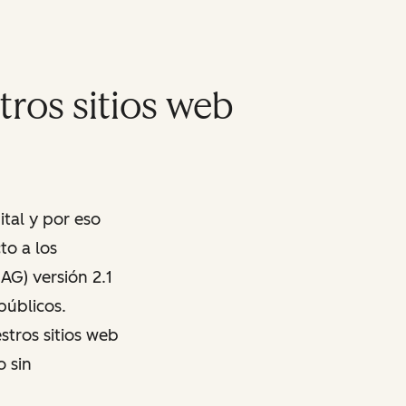
tros sitios web
tal y por eso
to a los
G) versión 2.1
públicos.
stros sitios web
o sin