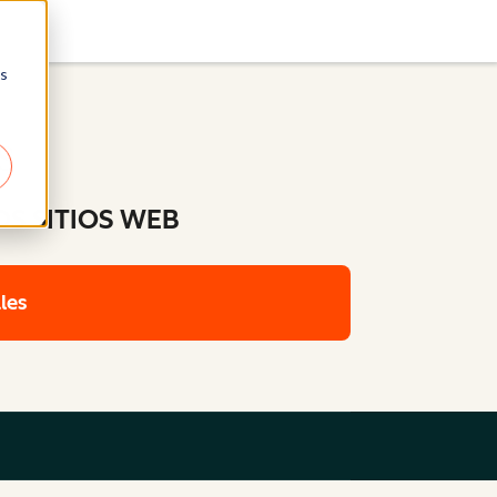
as
s
S SITIOS WEB
les