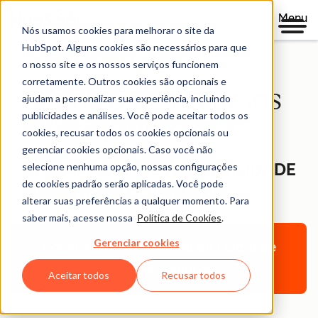
Menu
Nós usamos cookies para melhorar o site da
HubSpot. Alguns cookies são necessários para que
o nosso site e os nossos serviços funcionem
corretamente. Outros cookies são opcionais e
Centro de recursos
ajudam a personalizar sua experiência, incluindo
publicidades e análises. Você pode aceitar todos os
jurídicos
cookies, recusar todos os cookies opcionais ou
gerenciar cookies opcionais. Caso você não
DECLARAÇÃO DE ACESSIBILIDADE
selecione nenhuma opção, nossas configurações
de cookies padrão serão aplicadas. Você pode
DO SITE
alterar suas preferências a qualquer momento. Para
saber mais, acesse nossa
Política de Cookies
.
Gerenciar cookies
Voltar à página principal do Centro de
recursos jurídicos
Aceitar todos
Recusar todos