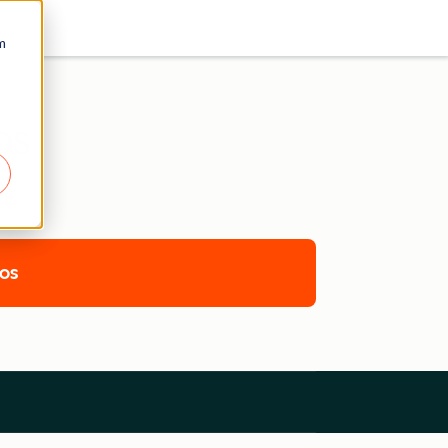
m
os
TE
cos