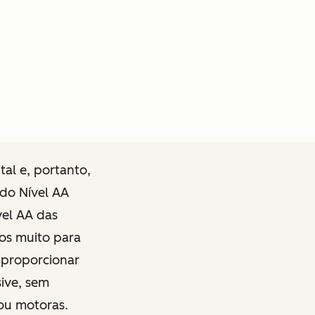
al e, portanto,
 do Nível AA
vel AA das
mos muito para
e proporcionar
sive, sem
 ou motoras.