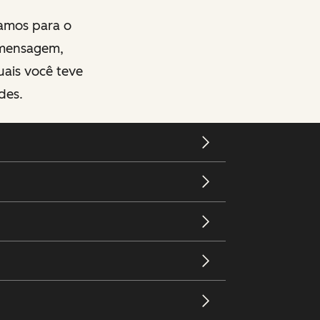
zamos para o
 mensagem,
quais você teve
des.