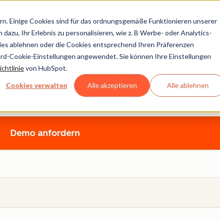
n. Einige Cookies sind für das ordnungsgemäße Funktionieren unserer
zund Kontroll-mechanism
dazu, Ihr Erlebnis zu personalisieren, wie z. B Werbe- oder Analytics-
kies ablehnen oder die Cookies entsprechend Ihren Präferenzen
ard-Cookie-Einstellungen angewendet. Sie können Ihre Einstellungen
 auch die richtige Wahl für Sie.
chtlinie
von HubSpot.
 -kontrolle ganzheitlich. Deshalb bietet jedes unserer Produ
Cookies verwalten
Alle akzeptieren
Alle ablehnen
können, als auch eine Sicherheitsinfrastruktur, die Ihre Dat
Demo anfordern