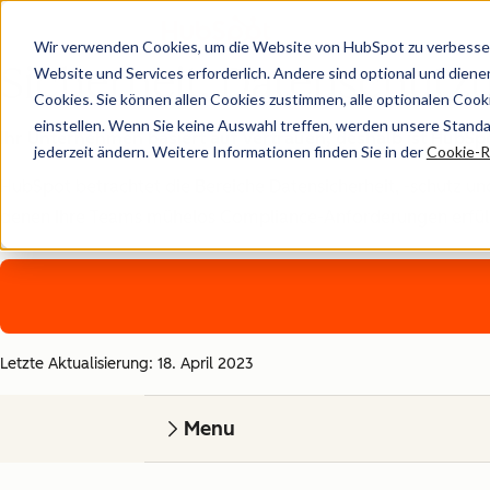
Wir verwenden Cookies, um die Website von HubSpot zu verbesser
Sicherheit, Datenschut
Website und Services erforderlich. Andere sind optional und dienen 
Cookies. Sie können allen Cookies zustimmen, alle optionalen Coo
einstellen. Wenn Sie keine Auswahl treffen, werden unsere Stand
Ihr Unternehmen basiert auf Vertrauen, deshalb ist HubSpot
jederzeit ändern. Weitere Informationen finden Sie in der
Cookie-Ri
HubSpot betrachtet die Bereiche Datensicherheit, -schutz und
denen Ihre Teams mühelos Compliance-Anforderungen erfüllen 
Letzte Aktualisierung: 18. April 2023
Menu