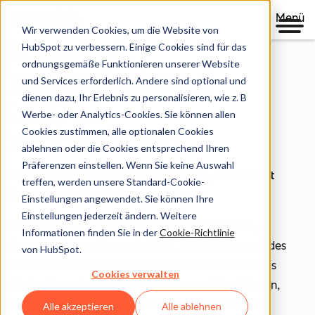
Menü
Wir verwenden Cookies, um die Website von
Sicherheit,
HubSpot zu verbessern. Einige Cookies sind für das
ordnungsgemäße Funktionieren unserer Website
Datenschutzund
und Services erforderlich. Andere sind optional und
dienen dazu, Ihr Erlebnis zu personalisieren, wie z. B
Kontroll-
Werbe- oder Analytics-Cookies. Sie können allen
mechanismen
Cookies zustimmen, alle optionalen Cookies
ablehnen oder die Cookies entsprechend Ihren
Präferenzen einstellen. Wenn Sie keine Auswahl
Ihr Unternehmen basiert auf Vertrauen, deshalb ist
treffen, werden unsere Standard-Cookie-
HubSpot auch die richtige Wahl für Sie.
Einstellungen angewendet. Sie können Ihre
Einstellungen jederzeit ändern. Weitere
HubSpot betrachtet die Bereiche Datensicherheit, -
Informationen finden Sie in der
Cookie-Richtlinie
schutz und -kontrolle ganzheitlich. Deshalb bietet jedes
von HubSpot.
unserer Produkte sowohl Tools, mit denen Ihre Teams
Cookies verwalten
mühelos Compliance-Anforderungen erfüllen können,
als auch eine Sicherheitsinfrastruktur, die Ihre Daten
Alle akzeptieren
Alle ablehnen