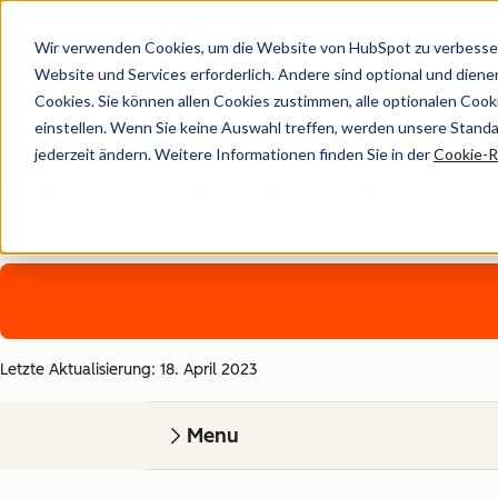
Wir verwenden Cookies, um die Website von HubSpot zu verbesser
Sicherheit, Datenschut
Website und Services erforderlich. Andere sind optional und dienen 
Cookies. Sie können allen Cookies zustimmen, alle optionalen Coo
einstellen. Wenn Sie keine Auswahl treffen, werden unsere Stand
Ihr Unternehmen basiert auf Vertrauen, deshalb ist HubSpot
jederzeit ändern. Weitere Informationen finden Sie in der
Cookie-Ri
HubSpot betrachtet die Bereiche Datensicherheit, -schutz und
denen Ihre Teams mühelos Compliance-Anforderungen erfüllen 
Letzte Aktualisierung: 18. April 2023
Menu