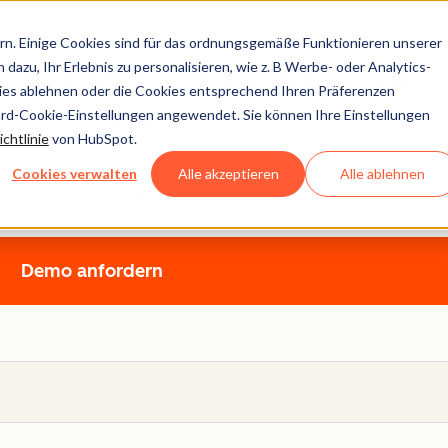
n. Einige Cookies sind für das ordnungsgemäße Funktionieren unserer
zund Kontroll-mechanism
dazu, Ihr Erlebnis zu personalisieren, wie z. B Werbe- oder Analytics-
kies ablehnen oder die Cookies entsprechend Ihren Präferenzen
ard-Cookie-Einstellungen angewendet. Sie können Ihre Einstellungen
 auch die richtige Wahl für Sie.
chtlinie
von HubSpot.
 -kontrolle ganzheitlich. Deshalb bietet jedes unserer Produ
Cookies verwalten
Alle akzeptieren
Alle ablehnen
können, als auch eine Sicherheitsinfrastruktur, die Ihre Dat
Demo anfordern