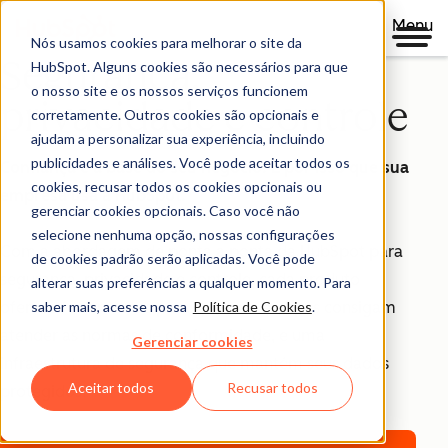
Menu
Nós usamos cookies para melhorar o site da
Segurança,
HubSpot. Alguns cookies são necessários para que
o nosso site e os nossos serviços funcionem
privacidade e controle
corretamente. Outros cookies são opcionais e
ajudam a personalizar sua experiência, incluindo
publicidades e análises. Você pode aceitar todos os
Confiança é a base do seu negócio. É por isso que sua
cookies, recusar todos os cookies opcionais ou
empresa usa a HubSpot.
gerenciar cookies opcionais. Caso você não
selecione nenhuma opção, nossas configurações
Com a abordagem de ponta a ponta da HubSpot para
de cookies padrão serão aplicadas. Você pode
segurança, privacidade e controle, cada produto
alterar suas preferências a qualquer momento. Para
saber mais, acesse nossa
Política de Cookies
.
oferece ferramentas para que suas equipes consigam
atender as normas de conformidade, e uma
Gerenciar cookies
infraestrutura de segurança que mantém seus dados
Aceitar todos
Recusar todos
protegidos.