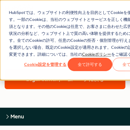
HubSpotでは、ウェブサイトの利便性向上を目的としてCookie
す。一部のCookieは、当社のウェブサイトとサービスを正しく機
須となります。その他のCookieは任意で、お客さまに合わせた広
状況の分析など、ウェブサイト上で質の高い体験を提供するため
Legal Center
す。全てのCookieの許可、任意のCookieの拒否・個別管理が行
を選択しない場合、既定のCookie設定が適用されます。Cookie
変更できます。詳細については、当社の
Cookieポリシー
をご確認
HUBSPOTお客さまサービス利用規約
Cookie設定を管理する
全て許可する
全
Legal Centerホームページに戻る
Menu