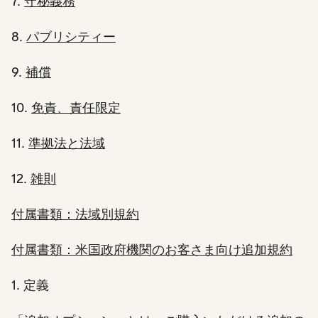
7.
守秘義務
8.
パブリシティー
9.
補償
10.
免責、責任限定
11.
準拠法と法域
12.
雑則
付属書類：法域別規約
付属書類：米国政府機関のお客さま向け追加規約
1. 定義