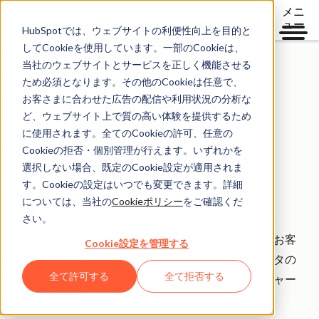
メニ
ュー
HubSpotでは、ウェブサイトの利便性向上を目的と
セキュリティー、
してCookieを使用しています。一部のCookieは、
当社のウェブサイトとサービスを正しく機能させる
プライバシー、
ため必須となります。その他のCookieは任意で、
お客さまに合わせた広告の配信や利用状況の分析な
管理・統制
ど、ウェブサイト上で質の高い体験を提供するため
に使用されます。全てのCookieの許可、任意の
ビジネスは信頼の上に成り立っています。だから
Cookieの拒否・個別管理が行えます。いずれかを
選択しない場合、既定のCookie設定が適用されま
HubSpotが選ばれています。
す。Cookieの設定はいつでも変更できます。詳細
については、当社の
Cookieポリシー
をご確認くだ
さい。
HubSpotでは、データのセキュリティー、プライバシ
ー、管理・統制に対する包括的な取り組みを通じて、お客
Cookie設定を管理する
さまのコンプライアンス対応に役立つツールと、データの
全て許可する
全て拒否する
安全性を確保するセキュリティーインフラストラクチャー
を各製品に実装しています。