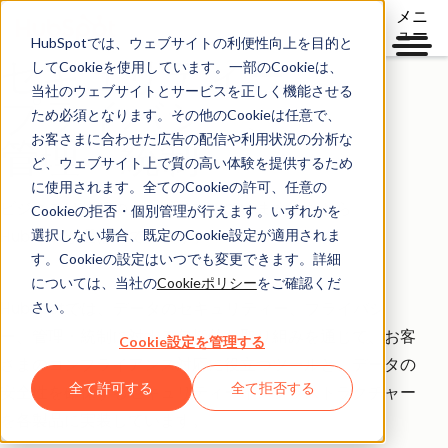
メニ
ュー
HubSpotでは、ウェブサイトの利便性向上を目的と
セキュリティー、
してCookieを使用しています。一部のCookieは、
当社のウェブサイトとサービスを正しく機能させる
プライバシー、
ため必須となります。その他のCookieは任意で、
お客さまに合わせた広告の配信や利用状況の分析な
管理・統制
ど、ウェブサイト上で質の高い体験を提供するため
に使用されます。全てのCookieの許可、任意の
ビジネスは信頼の上に成り立っています。だから
Cookieの拒否・個別管理が行えます。いずれかを
選択しない場合、既定のCookie設定が適用されま
HubSpotが選ばれています。
す。Cookieの設定はいつでも変更できます。詳細
については、当社の
Cookieポリシー
をご確認くだ
さい。
HubSpotでは、データのセキュリティー、プライバシ
ー、管理・統制に対する包括的な取り組みを通じて、お客
Cookie設定を管理する
さまのコンプライアンス対応に役立つツールと、データの
全て許可する
全て拒否する
安全性を確保するセキュリティーインフラストラクチャー
を各製品に実装しています。