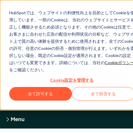
HubSpotでは、ウェブサイトの利便性向上を目的としてCookieを
用しています。一部のCookieは、当社のウェブサイトとサービス
正しく機能させるため必須となります。その他のCookieは任意で
お客さまに合わせた広告の配信や利用状況の分析など、ウェブサ
Legal Center
ト上で質の高い体験を提供するために使用されます。全てのCooki
の許可、任意のCookieの拒否・個別管理が行えます。いずれかを
択しない場合、既定のCookie設定が適用されます。Cookieの設定
HUBSPOTプライバシーポリシー
はいつでも変更できます。詳細については、当社の
Cookieポリシ
をご確認ください。
Cookie設定を管理する
Legal Centerホームページに戻る
全て許可する
全て拒否する
Menu