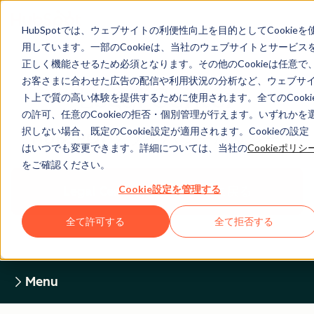
HubSpotでは、ウェブサイトの利便性向上を目的としてCookieを
用しています。一部のCookieは、当社のウェブサイトとサービス
正しく機能させるため必須となります。その他のCookieは任意で
お客さまに合わせた広告の配信や利用状況の分析など、ウェブサ
Legal Center
ト上で質の高い体験を提供するために使用されます。全てのCooki
の許可、任意のCookieの拒否・個別管理が行えます。いずれかを
択しない場合、既定のCookie設定が適用されます。Cookieの設定
HUBSPOTプライバシーポリシー
はいつでも変更できます。詳細については、当社の
Cookieポリシ
をご確認ください。
Cookie設定を管理する
Legal Centerホームページに戻る
全て許可する
全て拒否する
Menu