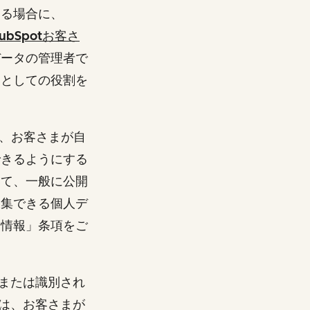
する場合に、
ubSpotお客さ
データの管理者で
）としての役割を
し、お客さまが自
できるようにする
いて、一般に公開
収集できる個人デ
る情報」条項をご
または識別され
は、お客さまが