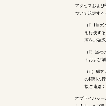
アクセスおよび
ついて規定す
（i）Hu
を行使する
項をご確認
（ii）当
トおよび削
（iii）
の権利の行
接ご連絡
本プライバシー
します。本プラ