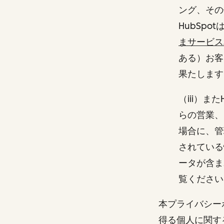
ング、その
HubSp
まサービス
ある）お客
果たしま
（iii）
らの営業、
場合に、管
されている
ータが含ま
覧ください
本プライバシー
得る個人に関す