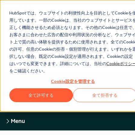
HubSpotでは、ウェブサイトの利便性向上を目的としてCookieを
用しています。一部のCookieは、当社のウェブサイトとサービス
正しく機能させるため必須となります。その他のCookieは任意で
お客さまに合わせた広告の配信や利用状況の分析など、ウェブサ
Legal Center
ト上で質の高い体験を提供するために使用されます。全てのCooki
の許可、任意のCookieの拒否・個別管理が行えます。いずれかを
択しない場合、既定のCookie設定が適用されます。Cookieの設定
HUBSPOTプライバシーポリシー
はいつでも変更できます。詳細については、当社の
Cookieポリシ
をご確認ください。
Cookie設定を管理する
Legal Centerホームページに戻る
全て許可する
全て拒否する
Menu