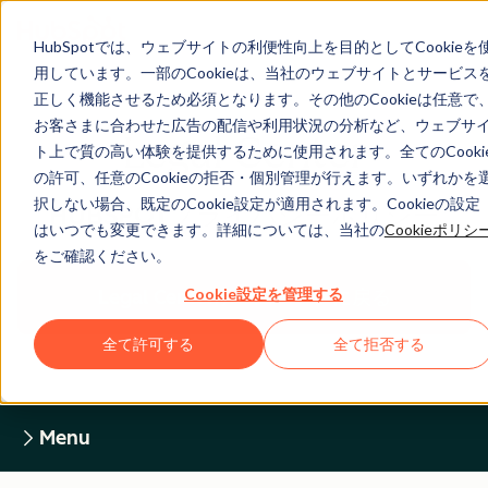
HubSpotでは、ウェブサイトの利便性向上を目的としてCookieを
用しています。一部のCookieは、当社のウェブサイトとサービス
正しく機能させるため必須となります。その他のCookieは任意で
お客さまに合わせた広告の配信や利用状況の分析など、ウェブサ
Legal Center
ト上で質の高い体験を提供するために使用されます。全てのCooki
の許可、任意のCookieの拒否・個別管理が行えます。いずれかを
択しない場合、既定のCookie設定が適用されます。Cookieの設定
HUBSPOTプライバシーポリシー
はいつでも変更できます。詳細については、当社の
Cookieポリシ
をご確認ください。
Cookie設定を管理する
Legal Centerホームページに戻る
全て許可する
全て拒否する
Menu