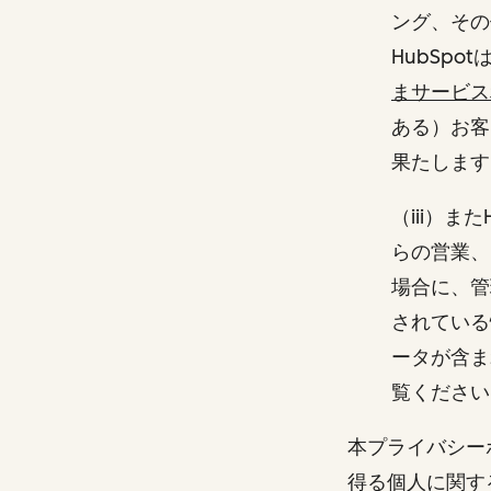
ング、その
HubSp
まサービス
ある）お客
果たしま
（iii）
らの営業、
場合に、管
されている
ータが含ま
覧ください
本プライバシー
得る個人に関す