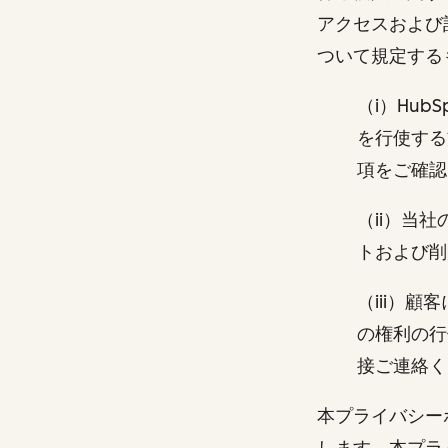
アクセスおよび
ついて規定す
（i）Hu
を行使する
項をご確認
（ii）当
トおよび削
（iii）
の権利の行
接ご連絡
本プライバシー
します。本プラ