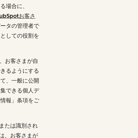
する場合に、
ubSpotお客さ
データの管理者で
）としての役割を
し、お客さまが自
できるようにする
いて、一般に公開
収集できる個人デ
る情報」条項をご
または識別され
は、お客さまが