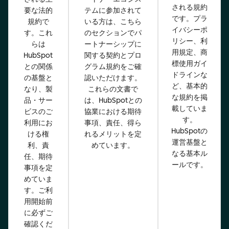
される規約
要な法的
テムに参加されて
です。プラ
規約で
いる方は、こちら
イバシーポ
す。これ
のセクションでパ
リシー、利
らは
ートナーシップに
用規定、商
HubSpot
関する契約とプロ
標使用ガイ
との関係
グラム規約をご確
ドラインな
の基盤と
認いただけます。
ど、基本的
なり、製
これらの文書で
な規約を掲
品・サー
は、HubSpotとの
載していま
ビスのご
協業における期待
す。
利用にお
事項、責任、得ら
HubSpotの
ける権
れるメリットを定
運営基盤と
利、責
めています。
なる基本ル
任、期待
ールです。
事項を定
めていま
す。ご利
用開始前
に必ずご
確認くだ