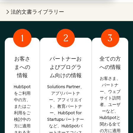
法的文書ライブラリー
1
2
3
お客さ
パートナーお
全ての方
まへの
よびプログラ
への情報
情報
ム向けの情報
お客さま、
パートナ
HubSpot
Solutions Partner、
ー、ウェブ
をご利用
アプリパートナ
サイト訪問
中の方、
ー、アフィリエイ
者、ユーザ
またはご
ト、教育パートナ
ーなど、
利用をご
ー、HubSpot for
HubSpotと
検討中の
Startupsパートナー
関わる全て
方に適用
など、HubSpotパ
の方に適用
される主
ートナーエコシス