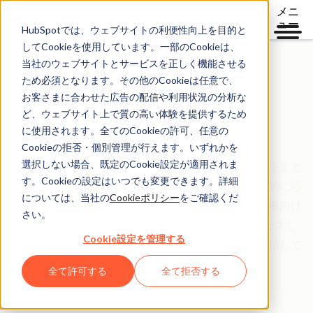
メニ
ュー
HubSpotでは、ウェブサイトの利便性向上を目的と
してCookieを使用しています。一部のCookieは、
当社のウェブサイトとサービスを正しく機能させる
ため必須となります。その他のCookieは任意で、
信頼の基盤となる明確なポリシー
お客さまに合わせた広告の配信や利用状況の分析な
ど、ウェブサイト上で質の高い体験を提供するため
Legal Center
に使用されます。全てのCookieの許可、任意の
Cookieの拒否・個別管理が行えます。いずれかを
選択しない場合、既定のCookie設定が適用されま
Legal Centerは、HubSpotの規約、ポリシー、契約をまと
す。Cookieの設定はいつでも変更できます。詳細
めた総合情報ページです。皆さまの立場やご利用目的に応
については、当社の
Cookieポリシー
をご確認くだ
じて、お客さま向け、パートナー向け、一般の訪問者向け
さい。
に整理しています。HubSpotでは法的情報をアクセスし
Cookie設定を管理する
やすく、分かりやすい形で明確に提供することを目指して
います。
全て許可する
全て拒否する